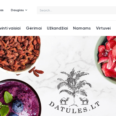
mas
Daugiau
vinti vaisiai
Gėrimai
Užkandžiai
Namams
Virtuvei