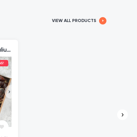
VIEW ALL PRODUCTS
Datulės Sukari be kauliukų
AS!