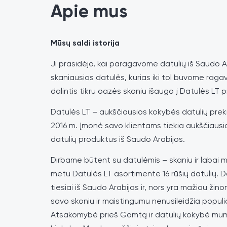
Apie mus
Mūsų saldi istorija
Ji prasidėjo, kai paragavome datulių iš Saudo A
skaniausios datulės, kurias iki tol buvome raga
dalintis tikru oazės skoniu išaugo į Datulės LT p
Datulės LT – aukščiausios kokybės datulių preki
2016 m. Įmonė savo klientams tiekia aukščiausi
datulių produktus iš Saudo Arabijos.
Dirbame būtent su datulėmis – skaniu ir labai m
metu Datulės LT asortimente 16 rūšių datulių. D
tiesiai iš Saudo Arabijos ir, nors yra mažiau ži
savo skoniu ir maistingumu nenusileidžia populia
Atsakomybė prieš Gamtą ir datulių kokybė mum