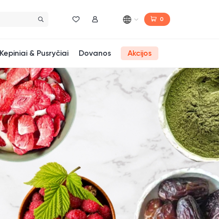
0
Norų sąrašas
Mano paskyra
Kepiniai & Pusryčiai
Dovanos
Akcijos