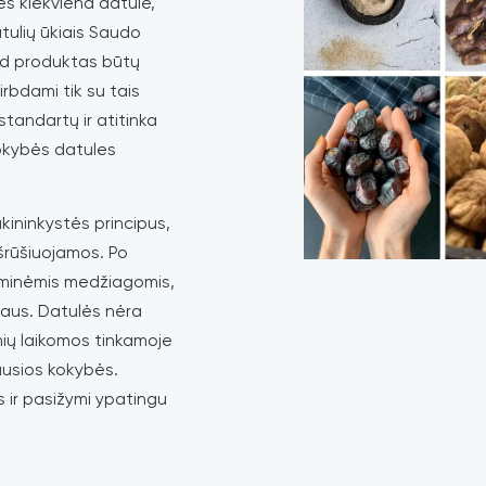
ės kiekviena datule,
tulių ūkiais Saudo
kad produktas būtų
rbdami tik su tais
 standartų ir atitinka
kokybės datules
kininkystės principus,
šrūšiuojamos. Po
minėmis medžiagomis,
raus. Datulės nėra
mių laikomos tinkamoje
iausios kokybės.
 ir pasižymi ypatingu