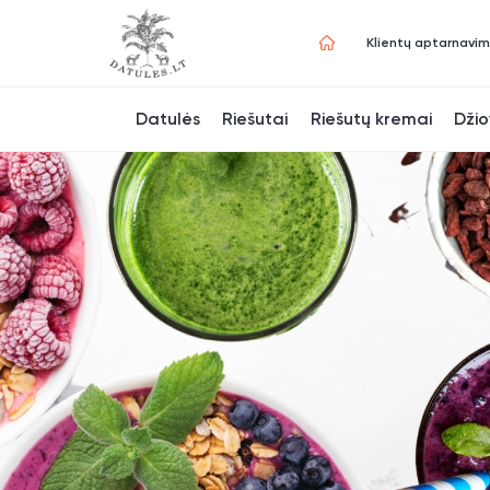
Klientų aptarnavi
Datulės
Riešutai
Riešutų kremai
Džio