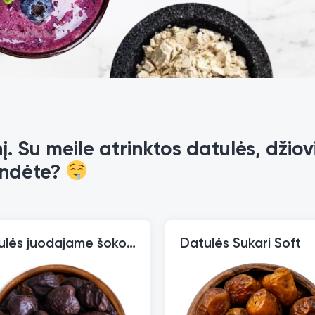
. Su meile atrinktos datulės, džiovi
bandėte?
Datulės juodajame šokolade
Datulės Sukari Soft