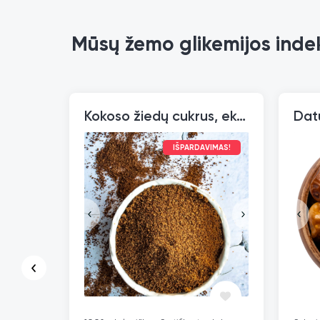
Mūsų žemo glikemijos inde
Kokoso žiedų cukrus, ekologiškas
Datu
IŠPARDAVIMAS!