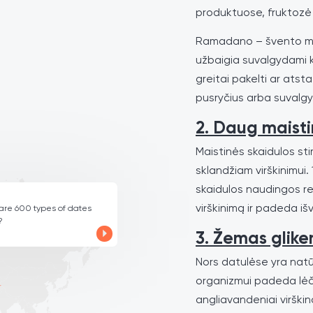
produktuose, fruktozė t
Ramadano – švento mė
užbaigia suvalgydami k
greitai pakelti ar atsta
pusryčius arba suvalgyk
2. Daug maisti
Maistinės skaidulos st
sklandžiam virškinimui.
skaidulos naudingos reg
virškinimą ir padeda iš
 are 600 types of dates
?
3. Žemas glike
Nors datulėse yra natūra
organizmui padeda lėči
angliavandeniai virški