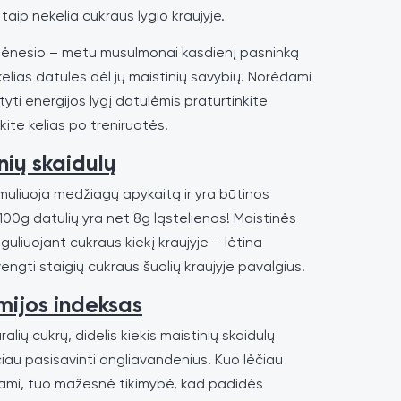
aip nekelia cukraus lygio kraujyje.
nesio – metu musulmonai kasdienį pasninką
elias datules dėl jų maistinių savybių. Norėdami
tyti energijos lygį datulėmis praturtinkite
ite kelias po treniruotės.
nių skaidulų
imuliuoja medžiagų apykaitą ir yra būtinos
 100g datulių yra net 8g ląstelienos! Maistinės
uliuojant cukraus kiekį kraujyje – lėtina
vengti staigių cukraus šuolių kraujyje pavalgius.
mijos indeksas
lių cukrų, didelis kiekis maistinių skaidulų
au pasisavinti angliavandenius. Kuo lėčiau
nami, tuo mažesnė tikimybė, kad padidės