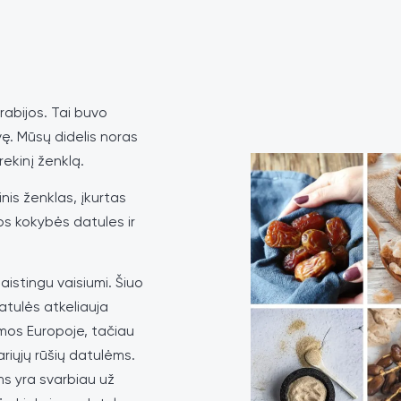
rabijos. Tai buvo
vę. Mūsų didelis noras
rekinį ženklą.
nis ženklas, įkurtas
os kokybės datules ir
aistingu vaisiumi. Šiuo
atulės atkeliauja
nomos Europoje, tačiau
riųjų rūšių datulėms.
s yra svarbiau už