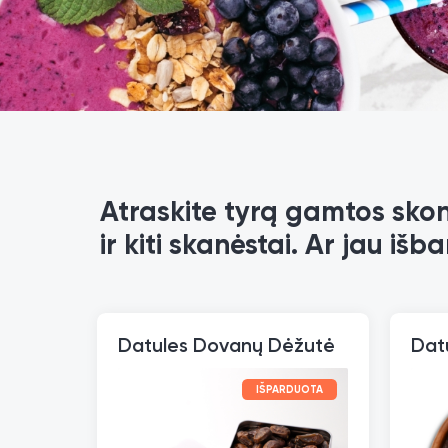
Atraskite tyrą gamtos skonį
ir kiti skanėstai. Ar jau iš
Datules Dovanų Dėžutė
IŠPARDUOTA