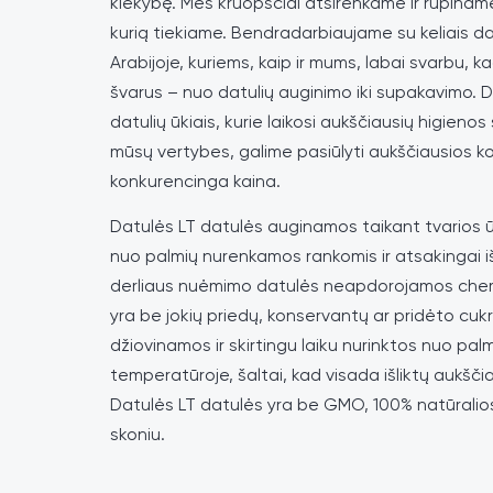
kiekybę. Mes kruopščiai atsirenkame ir rūpinam
kurią tiekiame. Bendradarbiaujame su keliais da
Arabijoje, kuriems, kaip ir mums, labai svarbu, 
švarus – nuo datulių auginimo iki supakavimo. Di
datulių ūkiais, kurie laikosi aukščiausių higienos
mūsų vertybes, galime pasiūlyti aukščiausios 
konkurencinga kaina.
Datulės LT datulės auginamos taikant tvarios ū
nuo palmių nurenkamos rankomis ir atsakingai i
derliaus nuėmimo datulės neapdorojamos che
yra be jokių priedų, konservantų ar pridėto cuk
džiovinamos ir skirtingu laiku nurinktos nuo pal
temperatūroje, šaltai, kad visada išliktų aukšč
Datulės LT datulės yra be GMO, 100% natūralios
skoniu.