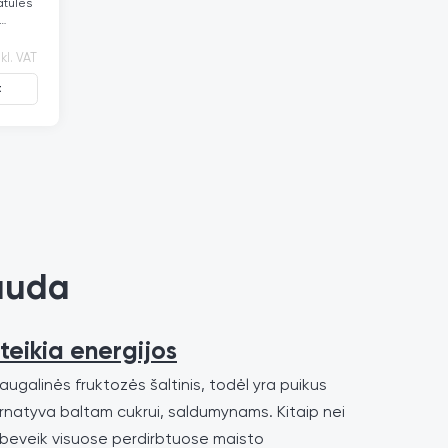
atulės
ms:
kl. VAT
ty
Kalio,
t
rama
ir
 Be
auda
uteikia energijos
augalinės fruktozės šaltinis, todėl yra puikus
ternatyva baltam cukrui, saldumynams. Kitaip nei
 beveik visuose perdirbtuose maisto