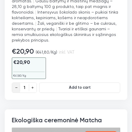
aromatas.
|
Gausu baltymų ir maistinių medžiagų –
28,10 g baltymų 100 g produkto, taip pat magnis ir
flavonoidai.
|
Intensyvus šokolado skonis – puikiai tinka
kokteiliams, kepiniams, košėms ir neapdorotiems
desertams.
|
Žali, veganiški ir be glitimo – be cukraus,
konservantų ar priedų.
|
Tvariai ir etiškai gaunami –
remia smulkiuosius ekologiškus ūkininkus ir sąžiningos
prekybos principus.
€
20,90
(
€
41,80
/Kg)
inkl. VAT
€
20,90
€
41,80
/Kg
Ekologiški žali kakavos milteliai (vienos kilmės) quantity
Add to cart
Ekologiška ceremoninė Matcha