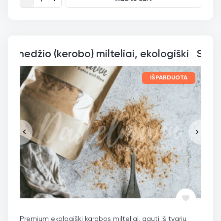
Saldžiava
IŠPARDUOTA
Premium ekologiški karobos milteliai, gauti iš tvarių