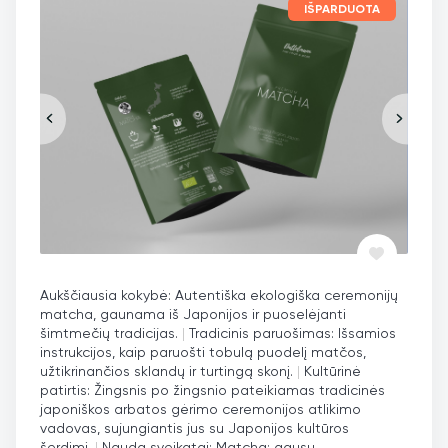
IŠPARDUOTA
Aukščiausia kokybė: Autentiška ekologiška ceremonijų
matcha, gaunama iš Japonijos ir puoselėjanti
šimtmečių tradicijas.
|
Tradicinis paruošimas: Išsamios
instrukcijos, kaip paruošti tobulą puodelį matčos,
užtikrinančios sklandų ir turtingą skonį.
|
Kultūrinė
patirtis: Žingsnis po žingsnio pateikiamas tradicinės
japoniškos arbatos gėrimo ceremonijos atlikimo
vadovas, sujungiantis jus su Japonijos kultūros
šerdimi.
|
Nauda sveikatai: Matcha: gausu