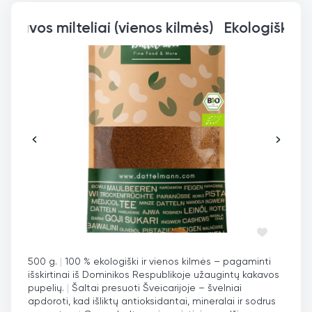
Ekologiški žali k
500 g.
|
100 % ekologiški ir vienos kilmės – pagaminti
išskirtinai iš Dominikos Respublikoje užaugintų kakavos
pupelių.
|
Šaltai presuoti Šveicarijoje – švelniai
apdoroti, kad išliktų antioksidantai, mineralai ir sodrus