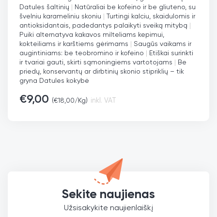
Datules šaltinių
|
Natūraliai be kofeino ir be gliuteno, su
švelniu karameliniu skoniu
|
Turtingi kalciu, skaidulomis ir
antioksidantais, padedantys palaikyti sveiką mitybą
|
Puiki alternatyva kakavos milteliams kepimui,
kokteiliams ir karštiems gėrimams
|
Saugūs vaikams ir
augintiniams: be teobromino ir kofeino
|
Etiškai surinkti
ir tvariai gauti, skirti sąmoningiems vartotojams
|
Be
priedų, konservantų ar dirbtinių skonio stipriklių – tik
gryna Datules kokybė
€
9,00
(
€
18,00
/Kg)
inkl. VAT
Sekite naujienas
Užsisakykite naujienlaiškį