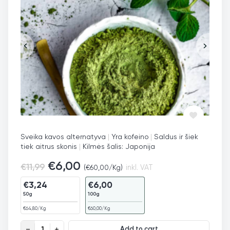
Sveika kavos alternatyva
|
Yra kofeino
|
Saldus ir šiek
tiek aitrus skonis
|
Kilmės šalis: Japonija
€
6,00
€
11,99
(
€
60,00
/Kg)
inkl. VAT
€
3,24
€
6,00
50g
100g
€
64,80
/Kg
€
60,00
/Kg
Matcha arbatos milteliai, ekologiški quantity
Add to cart