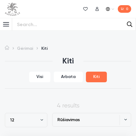
0
Norų sąrašas
Mano paskyra
Gėrimai
Kiti
Kiti
Visi
Arbata
Kiti
4 results