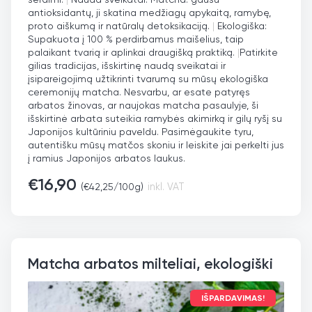
antioksidantų, ji skatina medžiagų apykaitą, ramybę,
proto aiškumą ir natūralų detoksikaciją.
|
Ekologiška:
Supakuota į 100 % perdirbamus maišelius, taip
palaikant tvarią ir aplinkai draugišką praktiką.
|
Patirkite
gilias tradicijas, išskirtinę naudą sveikatai ir
įsipareigojimą užtikrinti tvarumą su mūsų ekologiška
ceremonijų matcha. Nesvarbu, ar esate patyręs
arbatos žinovas, ar naujokas matcha pasaulyje, ši
išskirtinė arbata suteikia ramybės akimirką ir gilų ryšį su
Japonijos kultūriniu paveldu. Pasimėgaukite tyru,
autentišku mūsų matčos skoniu ir leiskite jai perkelti jus
į ramius Japonijos arbatos laukus.
€
16,90
(
€
42,25
/100g)
inkl. VAT
Matcha arbatos milteliai, ekologiški
IŠPARDAVIMAS!