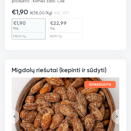
produkto
|
Kilmės šalis: Čilė
€
1,90
(
€
38,00
/Kg)
inkl. VAT
€
1,90
€
22,99
50g
1kg
€
38,00
/Kg
€
22,99
/Kg
Migdolų riešutai (kepinti ir sūdyti)
IŠPARDUOTA