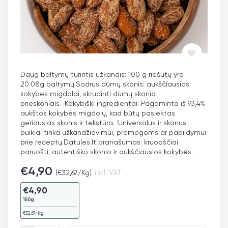
Daug baltymų turintis užkandis: 100 g riešutų yra
20.08g baltymų.
Sodrus dūmų skonis: aukščiausios
kokybės migdolai, skrudinti dūmų skonio
prieskoniais.
|
Kokybiški ingredientai: Pagaminta iš 93,4%
aukštos kokybės migdolų, kad būtų pasiektas
geriausias skonis ir tekstūra.
|
Universalus ir skanus:
puikiai tinka užkandžiavimui, pramogoms ar papildymui
prie receptų.
Datules.lt pranašumas: kruopščiai
paruošti, autentiško skonio ir aukščiausios kokybės.
€
4,90
(
€
32,67
/Kg)
inkl. VAT
€
4,90
150g
€
32,67
/Kg