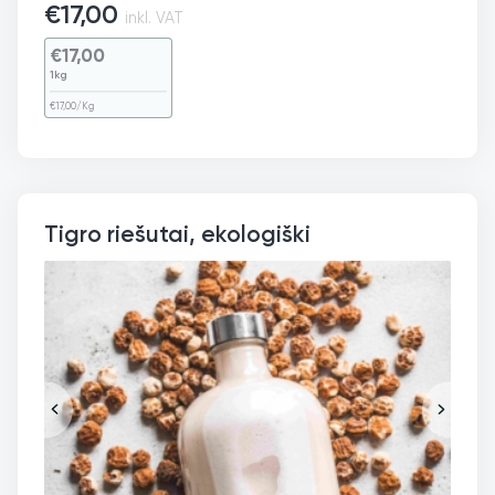
€
17,00
inkl. VAT
€
17,00
1kg
€
17,00
/Kg
Tigro riešutai, ekologiški