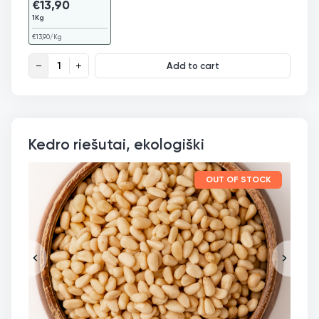
€
13,90
1Kg
€
13,90
/Kg
Anakardžių riešutai skaldyti quantity
Add to cart
Kedro riešutai, ekologiški
OUT OF STOCK