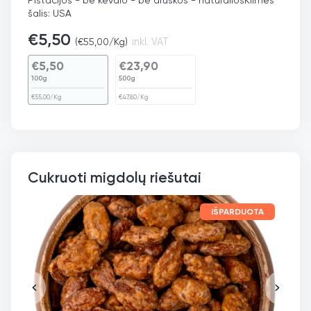
šalis: USA
€
5,50
(
€
55,00
/Kg)
inkl. VAT
€
5,50
€
23,90
100g
500g
€
55,00
/Kg
€
47,80
/Kg
Cukruoti migdolų riešutai
IŠPARDUOTA