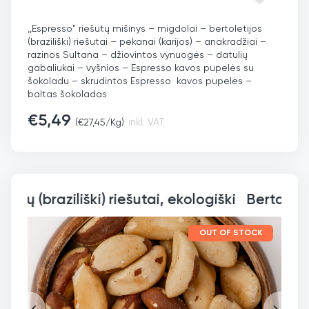
,,Espresso" riešutų mišinys – migdolai – bertoletijos
(braziliški) riešutai – pekanai (karijos) – anakradžiai –
razinos Sultana – džiovintos vynuogės – datulių
gabaliukai – vyšnios – Espresso kavos pupelės su
šokoladu – skrudintos Espresso kavos pupelės –
baltas šokoladas
€
5,49
(
€
27,45
/Kg)
inkl. VAT
Bertoletijų (braziliški) ri
OUT OF STOCK