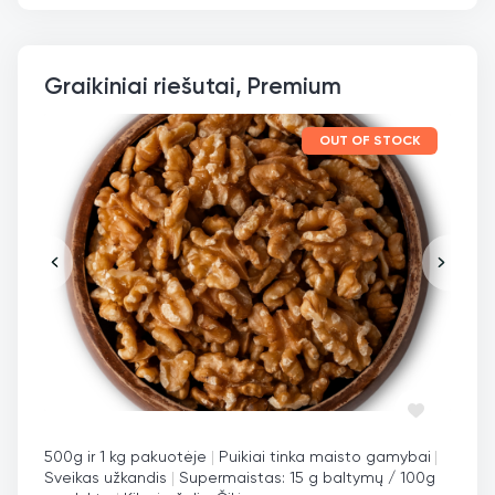
Graikiniai riešutai, Premium
OUT OF STOCK
500g ir 1 kg pakuotėje
|
Puikiai tinka maisto gamybai
|
Sveikas užkandis
|
Supermaistas: 15 g baltymų / 100g