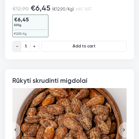
€
6,45
€
12,90
(
€
12,90
/Kg)
inkl. VAT
€
6,45
500g
€
12,90
/Kg
Ekologiški migdolai EU quantity
Add to cart
Rūkyti skrudinti migdolai