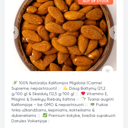
OUT OF STOCK
|
100% Natūralūs Kalifornijos Migdolai (Carmel
Supreme, nepastrizuoti)
|
|
|
Daug Baltymų (21,2
g/100 g) & Skaidulų (12,5 g/100 g)
|
|
|
Vitamino E,
Magnio & Sveikųjų Riebalų šaltinis
|
|
|
Tvariai auginti
Kalifornijoje – be GMO & nepastrizuoti
|
|
|
Puikiai
tinka užkandžiams, kepiniams, kokteiliams &
dubenėliams
|
|
|
Premium kokybė, šviežiai supakuoti
Datules Vokietijoje
|