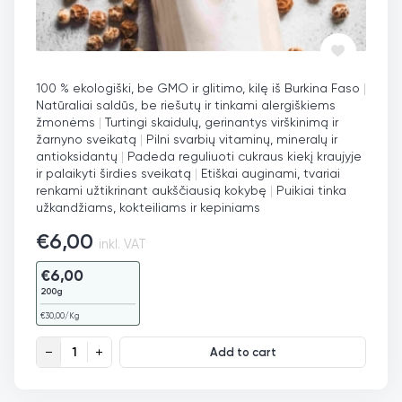
100 % ekologiški, be GMO ir glitimo, kilę iš Burkina Faso
|
Natūraliai saldūs, be riešutų ir tinkami alergiškiems
žmonėms
|
Turtingi skaidulų, gerinantys virškinimą ir
žarnyno sveikatą
|
Pilni svarbių vitaminų, mineralų ir
antioksidantų
|
Padeda reguliuoti cukraus kiekį kraujyje
ir palaikyti širdies sveikatą
|
Etiškai auginami, tvariai
renkami užtikrinant aukščiausią kokybę
|
Puikiai tinka
užkandžiams, kokteiliams ir kepiniams
€
6,00
inkl. VAT
€
6,00
200g
€
30,00
/Kg
Tigro riešutai, ekologiški quantity
Add to cart