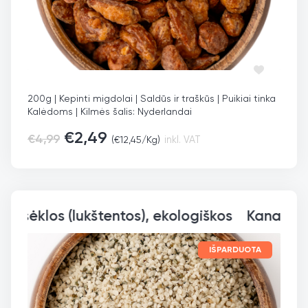
200g | Kepinti migdolai | Saldūs ir traškūs | Puikiai tinka
Kalėdoms | Kilmės šalis: Nyderlandai
€
2,49
€
4,99
(
€
12,45
/Kg)
inkl. VAT
Kanapių sėklos (lukštent
IŠPARDUOTA