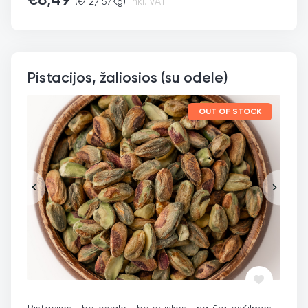
(
€
42,45
/Kg)
inkl. VAT
Pistacijos, žaliosios (su odele)
OUT OF STOCK
Pistacijos - be kevalo - be druskos - natūralios
Kilmės