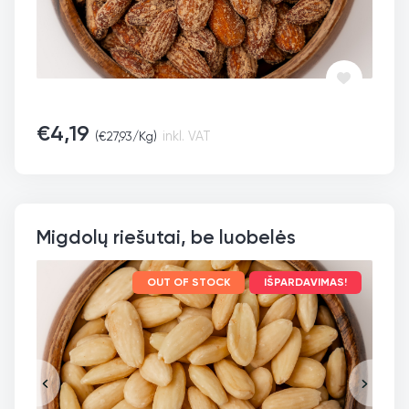
€
4,19
(
€
27,93
/Kg)
inkl. VAT
Migdolų riešutai, be luobelės
OUT OF STOCK
IŠPARDAVIMAS!