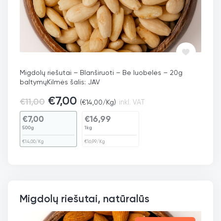
Migdolų riešutai – Blanširuoti – Be luobelės – 20g
baltymų
Kilmės šalis: JAV
€
7,00
€
11,00
(
€
14,00
/Kg)
inkl. VAT
€
7,00
€
16,99
500g
1kg
€
14,00
/Kg
€
16,99
/Kg
Migdolų riešutai, natūralūs