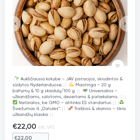
|
Aukščiausia kokybė – JAV pistacijos, skrudintos &
sūdytos Nyderlanduose.
|
|
|
Maistinga – 20 g
baltymų & 10 g skaidulų/100 g.
|
|
|
Universalios –
užkandžiams, salotoms, desertams & patiekalams.
|
|
|
Natūralios, be GMO – atitinka ES standartus.
|
|
|
Šviežumas iš „Datules“.
|
|
|
Traškios & skanios – tikra
užkandžių klasika.
|
|
€
22,00
inkl. VAT
€
22,00