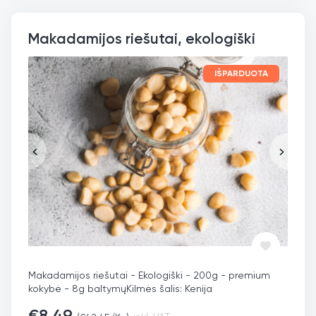
Makadamijos riešutai, ekologiški
IŠPARDUOTA
Makadamijos riešutai - Ekologiški - 200g - premium
kokybė - 8g baltymų
Kilmės šalis: Kenija
€
8,49