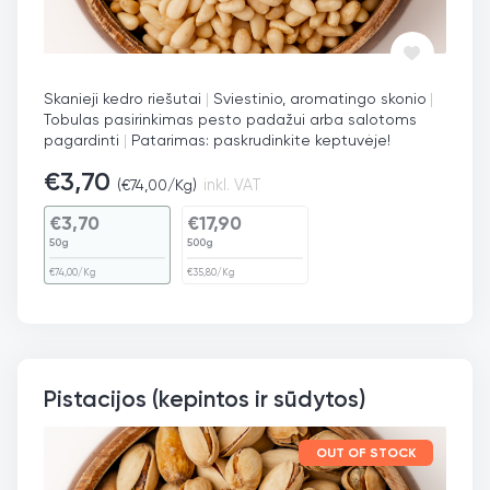
Skanieji kedro riešutai
|
Sviestinio, aromatingo skonio
|
Tobulas pasirinkimas pesto padažui arba salotoms
pagardinti
|
Patarimas: paskrudinkite keptuvėje!
€
3,70
(
€
74,00
/Kg)
inkl. VAT
€
3,70
€
17,90
50g
500g
€
74,00
/Kg
€
35,80
/Kg
Pistacijos (kepintos ir sūdytos)
OUT OF STOCK