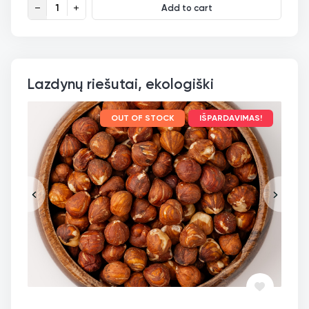
Rūkyti skrudinti migdolai quantity
Add to cart
Lazdynų riešutai, ekologiški
OUT OF STOCK
IŠPARDAVIMAS!