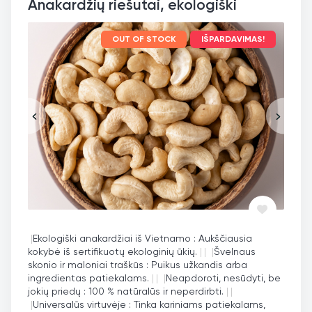
Anakardžių riešutai, ekologiški
OUT OF STOCK
IŠPARDAVIMAS!
|
Ekologiški anakardžiai iš Vietnamo : Aukščiausia
kokybė iš sertifikuotų ekologinių ūkių.
|
|
|
Švelnaus
skonio ir maloniai traškūs : Puikus užkandis arba
ingredientas patiekalams.
|
|
|
Neapdoroti, nesūdyti, be
jokių priedų : 100 % natūralūs ir neperdirbti.
|
|
|
Universalūs virtuvėje : Tinka kariniams patiekalams,