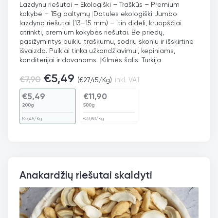
Lazdynų riešutai – Ekologiški – Traškūs – Premium
kokybė – 15g baltymų
|
Datules ekologiški Jumbo
lazdyno riešutai (13–15 mm) – itin dideli, kruopščiai
atrinkti, premium kokybės riešutai. Be priedų,
pasižymintys puikiu traškumu, sodriu skoniu ir išskirtine
išvaizda. Puikiai tinka užkandžiavimui, kepiniams,
konditerijai ir dovanoms.
|
Kilmės šalis: Turkija
€
5,49
€
7,90
(
€
27,45
/Kg)
inkl. VAT
€
5,49
€
11,90
200g
500g
€
27,45
/Kg
€
23,80
/Kg
Anakardžių riešutai skaldyti