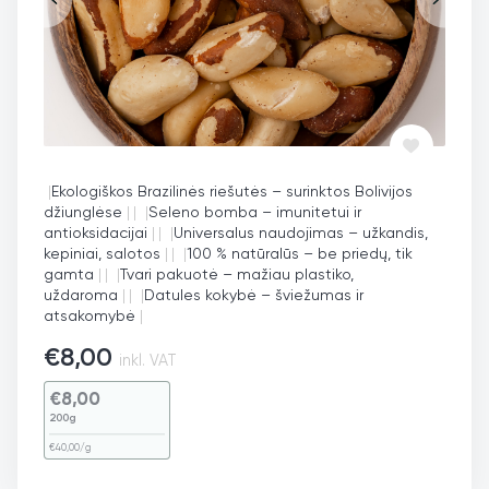
|
Ekologiškos Brazilinės riešutės – surinktos Bolivijos
džiunglėse
|
|
|
Seleno bomba – imunitetui ir
antioksidacijai
|
|
|
Universalus naudojimas – užkandis,
kepiniai, salotos
|
|
|
100 % natūralūs – be priedų, tik
gamta
|
|
|
Tvari pakuotė – mažiau plastiko,
uždaroma
|
|
|
Datules kokybė – šviežumas ir
atsakomybė
|
€
8,00
inkl. VAT
€
8,00
200g
€
40,00
/g