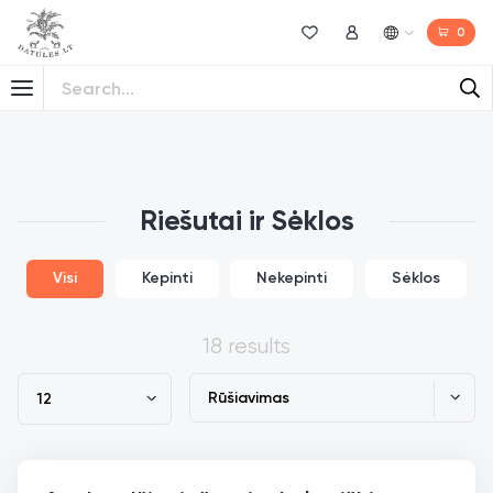
0
Norų sąrašas
Mano paskyra
Riešutai ir Sėklos
Visi
Kepinti
Nekepinti
Sėklos
18 results