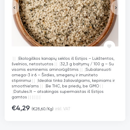
|
|
|
Ekologiškos kanapių sėklos iš Estijos – Lukštentos,
švelnios, netostuotos
|
|
|
32,3 g baltymų / 100 g – Su
visomis esminėmis aminorūgštimis
|
|
|
Subalansuoti
omega-3 ir 6 – Širdies, smegenų ir imuniteto
stiprinimui
|
|
|
Idealiai tinka žaliavalgiams, kepiniams ir
smoothie’ams
|
|
|
Be THC, be priedų, be GMO
|
|
|
Datules.lt – atsakingas supermaistas iš Estijos
gamtos
|
|
|
|
|
|
|
€
4,29
(
€
28,60
/Kg)
inkl. VAT