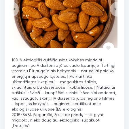
100 % ekologiški aukščiausios kokybės migdolai –
auginami po Viduržemio jūros saule Ispanijoje.
|
Turtingi
vitaminu E ir augaliniais baltymais – natūraliai palaiko
energiją ir apsaugo ląsteles.
|
|
Puikiai tinka
užkandžiams ir kepimui – mėgaukitės žaliais,
skrudintais arba desertuose ir kokteiliuose.
|
|
Natūraliai
traškūs ir švieži – kruopščiai surinkti ir švelniai apdoroti,
kad išsaugotų skonį.
|
|
Viduržemio jūros regiono kilmės
– Ispanijos kokybės – auginami sertifikuotuose
ekologiškuose ūkiuose (ES ekologinis
2018/848).
|
Veganiški, žali ir be priedų – tik gryni
migdolai, nieko daugiau, ekologiškai supakuoti
„Datules“.