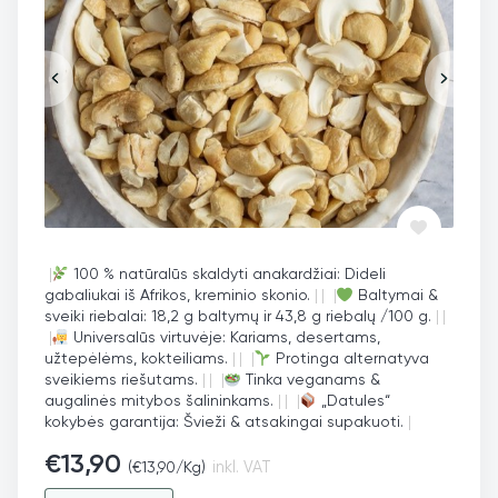
|
100 % natūralūs skaldyti anakardžiai: Dideli
gabaliukai iš Afrikos, kreminio skonio.
|
|
|
Baltymai &
sveiki riebalai: 18,2 g baltymų ir 43,8 g riebalų /100 g.
|
|
|
Universalūs virtuvėje: Kariams, desertams,
užtepėlėms, kokteiliams.
|
|
|
Protinga alternatyva
sveikiems riešutams.
|
|
|
Tinka veganams &
augalinės mitybos šalininkams.
|
|
|
„Datules“
kokybės garantija: Švieži & atsakingai supakuoti.
|
€
13,90
(
€
13,90
/Kg)
inkl. VAT