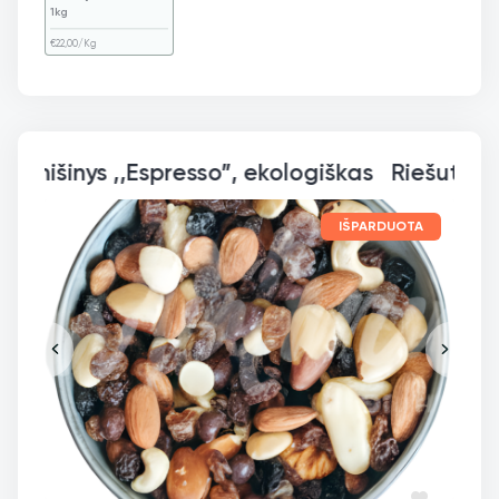
1kg
€
22,00
/Kg
Riešutų mišinys ,,Espress
IŠPARDUOTA