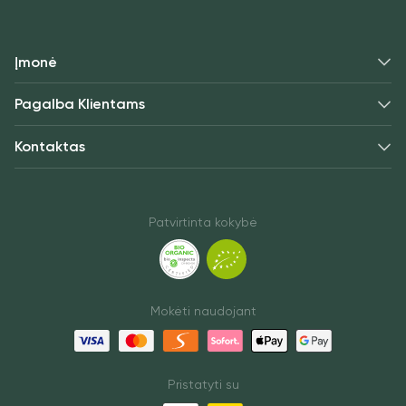
Įmonė
Pagalba Klientams
Kontaktas
Patvirtinta kokybė
Mokėti naudojant
Pristatyti su