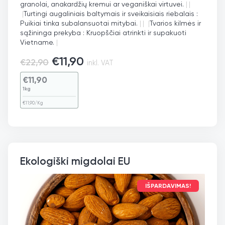
granolai, anakardžių kremui ar veganiškai virtuvei.
|
|
|
Turtingi augaliniais baltymais ir sveikaisiais riebalais :
Puikiai tinka subalansuotai mitybai.
|
|
|
Tvarios kilmės ir
sąžininga prekyba : Kruopščiai atrinkti ir supakuoti
Vietname.
|
€
11,90
€
22,90
inkl. VAT
€
11,90
1kg
€
11,90
/Kg
Ekologiški migdolai EU
IŠPARDAVIMAS!