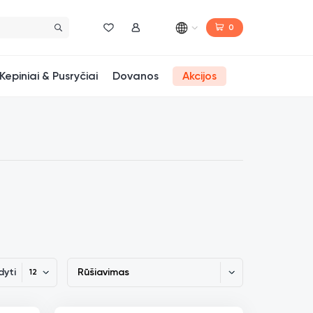
0
Norų sąrašas
Mano paskyra
Kepiniai & Pusryčiai
Dovanos
Akcijos
dyti