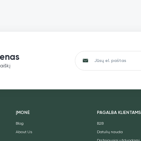
suteikiant jums prieskonių mišinį, 
atspindi tikrąjį kulinarinį meną.
|
Lengva
naudoti: Paprasčiausiai pabarsty
šiuo paruoštu naudoti prieskonių 
ant mėgstamų patiekalų ir iš kart
pajuskite ryškius ir aromatingus In
virtuvės skonius.
|
Rankomis skrudinti
prieskoniai: Kiekvienas mūsų Ga
Masala prieskonis yra atsargiai
skrudintas, siekiant sustiprinti nat
ienas
skonį ir aromatą, užtikrinant stiprų 
aromatingą prieskonį.
|
Puikiai tinka bet
aiškį
kokiam patiekalui: Nesvarbu, ar
gaminate autentiškus karius, gar
ryžių patiekalus, ar kepate daržov
mėsą, mūsų Garam Masala yra sl
sudedamoji dalis, suteikianti turti
aromatingą skonį.
|
Aukštos kokybės
ingredientai: Sudėtyje yra kruopš
parinktų kalendrų, kmynų, gvazdik
cinamono, juodųjų pipirų ir kt. miš
ĮMONĖ
PAGALBA KLIENTAM
užtikrinantis, kad kiekvienas šaukš
suteiktų autentišką Indijos kulinar
Blog
B2B
patirtį.
About Us
Datulių nauda
Dažniausiai užduodami 