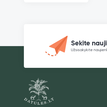
€
12,25
/100g
Sekite nauj
Užsisakykite naujienl