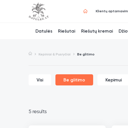
Klientų aptarnavi
Datulės
Riešutai
Riešutų kremai
Džio
Kepiniai & Pusryčiai
Be glitimo
Visi
Be glitimo
Kepimui
5 results