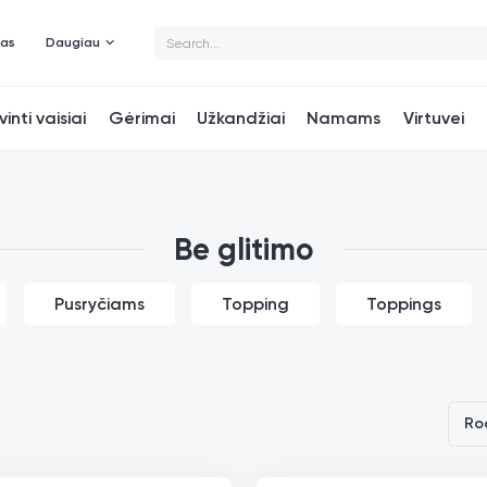
mas
Daugiau
vinti vaisiai
Gėrimai
Užkandžiai
Namams
Virtuvei
Be glitimo
Pusryčiams
Topping
Toppings
Ro