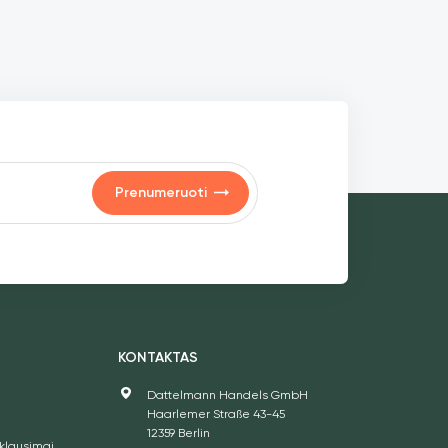
kuris
kite
mišiniu
o
dijos
ram
ūralų
ir
Prenumeruoti
džius
es ir
aptoji
ngą ir
čiai
ėlių,
inys,
S
KONTAKTAS
telis
inę
Dattelmann Handels GmbH
Haarlemer Straße 43-45
12359 Berlin
klausimai