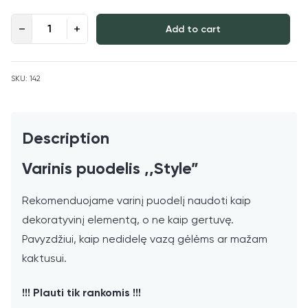
Varinis puodelis ,,Style" quantity
Add to cart
SKU:
142
Description
Varinis puodelis ,,Style”
Rekomenduojame varinį puodelį naudoti kaip
dekoratyvinį elementą, o ne kaip gertuvę.
Pavyzdžiui, kaip nedidelę vazą gėlėms ar mažam
kaktusui.
!!! Plauti tik rankomis !!!