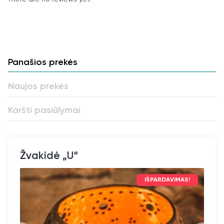
Panašios prekės
Naujos prekės
Karšti pasiūlymai
Žvakidė „U“
IŠPARDAVIMAS!