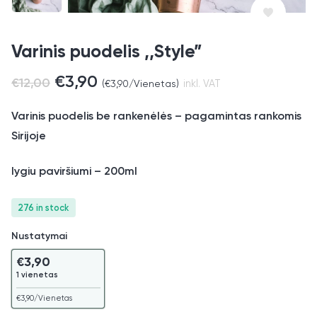
Varinis puodelis ,,Style”
€
3,90
€
12,00
(
€
3,90
/Vienetas)
inkl. VAT
Varinis puodelis be rankenėlės – pagamintas rankomis
Sirijoje
lygiu paviršiumi – 200ml
276 in stock
Nustatymai
€
3,90
1 vienetas
€
3,90
/Vienetas