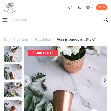
0
Norų sąrašas
Mano paskyra
Namams
Puodeliai
Varinis puodelis ,,Style”
IŠPARDAVIMAS!