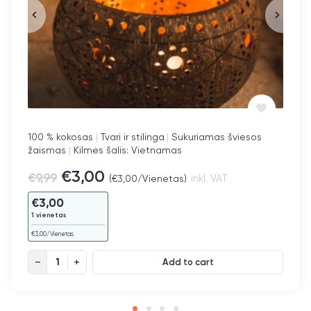
100 % kokosas
|
Tvari ir stilinga
|
Sukuriamas šviesos
žaismas
|
Kilmės šalis: Vietnamas
€
3,00
€
9,99
(
€
3,00
/Vienetas)
inkl. VAT
€
3,00
1 vienetas
€
3,00
/Vienetas
Žvakidė „U“ quantity
Add to cart