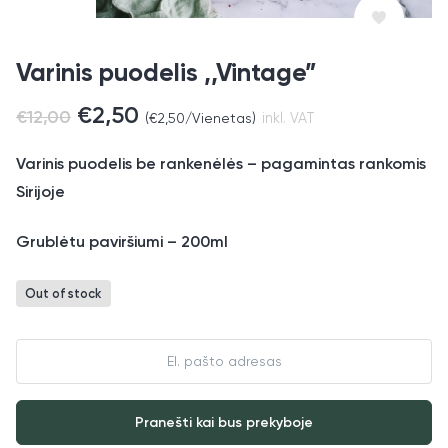
Varinis puodelis ,,Vintage”
€
2,50
€
12,00
(
€
2,50
/Vienetas)
inkl. VAT
Varinis puodelis be rankenėlės – pagamintas rankomis
Sirijoje
Grublėtu paviršiumi – 200ml
Out of stock
Enter
your
email
address
Pranešti kai bus prekyboje
to