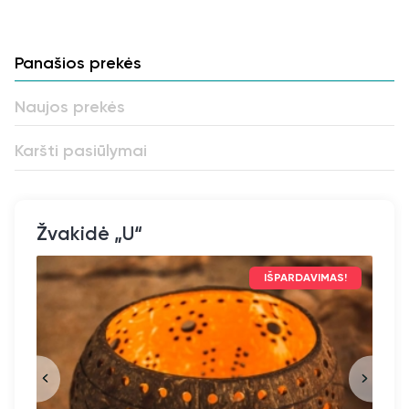
Panašios prekės
Naujos prekės
Karšti pasiūlymai
Žvakidė „U“
IŠPARDAVIMAS!