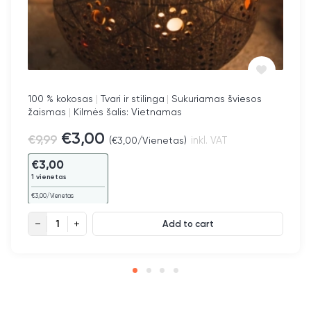
100 % kokosas
|
Tvari ir stilinga
|
Sukuriamas šviesos
žaismas
|
Kilmės šalis: Vietnamas
€
3,00
€
9,99
(
€
3,00
/Vienetas)
inkl. VAT
€
3,00
1 vienetas
€
3,00
/Vienetas
Žvakidė „U“ quantity
Add to cart