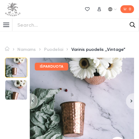
0
Norų sąrašas
Mano paskyra
Namams
Puodeliai
Varinis puodelis ,,Vintage”
IŠPARDUOTA