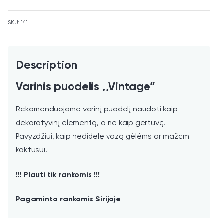
join
the
SKU:
141
waitlist
for
this
product
Description
Varinis puodelis ,,Vintage”
Rekomenduojame varinį puodelį naudoti kaip
dekoratyvinį elementą, o ne kaip gertuvę.
Pavyzdžiui, kaip nedidelę vazą gėlėms ar mažam
kaktusui.
!!! Plauti tik rankomis !!!
Pagaminta rankomis Sirijoje