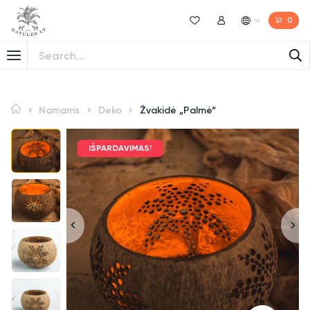
0
Norų sąrašas
Mano paskyra
Namams
Deko
Žvakidė „Palmė“
IŠPARDAVIMAS!