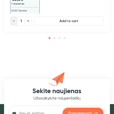
1 vienetas
€
3,00
/Vienetas
Žvakidė „U“ quantity
Add to cart
Sekite naujienas
Užsisakykite naujienlaiškį
Prenumeruoti