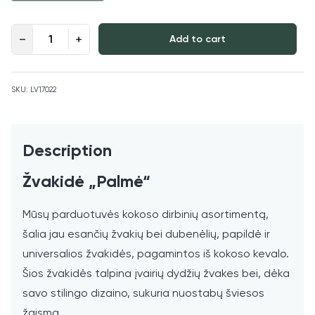
Žvakidė „Palmė“ quantity
Add to cart
SKU:
LV17022
Description
Žvakidė „Palmė“
Mūsų parduotuvės kokoso dirbinių asortimentą,
šalia jau esančių žvakių bei dubenėlių, papildė ir
universalios žvakidės, pagamintos iš kokoso kevalo.
Šios žvakidės talpina įvairių dydžių žvakes bei, dėka
savo stilingo dizaino, sukuria nuostabų šviesos
žaismą.