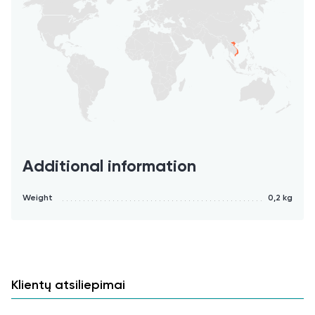
Matmenys:
Žvakidė pagaminta iš kokoso, be jokių chemikalų.
Kadangi ji yra pjaustoma, valoma, šlifuojama bei
poliruojama (organiniu kokosų aliejumi) rankomis,
kiekviena žvakidė yra unikali savo forma, spalva,
dydžiu bei raštu. Vidutiniai matmenys:
Additional information
Skersmuo: 11-12 cm
Weight
0,2 kg
Aukštis: 7-9 cm
Klientų atsiliepimai