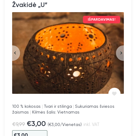
Žvakidė „U“
IŠPARDAVIMAS!
100 % kokosas
|
Tvari ir stilinga
|
Sukuriamas šviesos
žaismas
|
Kilmės šalis: Vietnamas
€
3,00
€
9,99
(
€
3,00
/Vienetas)
inkl. VAT
€
3,00