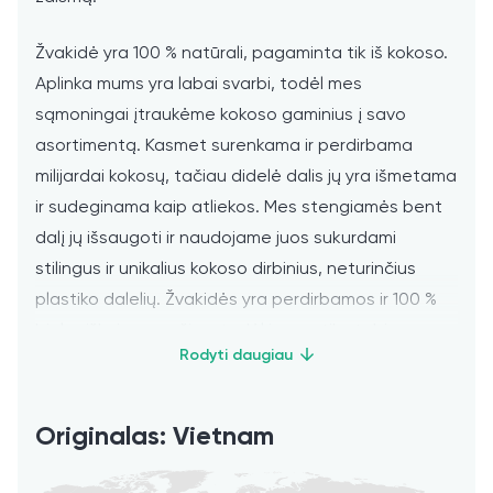
Žvakidė yra 100 % natūrali, pagaminta tik iš kokoso.
Aplinka mums yra labai svarbi, todėl mes
sąmoningai įtraukėme kokoso gaminius į savo
asortimentą. Kasmet surenkama ir perdirbama
milijardai kokosų, tačiau didelė dalis jų yra išmetama
ir sudeginama kaip atliekos. Mes stengiamės bent
dalį jų išsaugoti ir naudojame juos sukurdami
stilingus ir unikalius kokoso dirbinius, neturinčius
plastiko dalelių. Žvakidės yra perdirbamos ir 100 %
biologiškai suyrančios, todėl jos ne tik stebina savo
tropiniu žavesiu, bet ir puikiai dera su tvariu
gyvenimo būdu.
Originalas: Vietnam