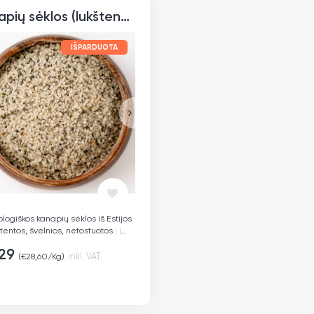
Kanapių sėklos (lukštentos), ekologiškos
IŠPARDUOTA
ologiškos kanapių sėklos iš Estijos
tentos, švelnios, netostuotos
|
|
g baltymų / 100 g – Su visomis
29
ėmis aminorūgštimis
|
|
inkl. VAT
(
€
28,60
/Kg)
ansuoti omega-3 ir 6 – Širdies,
ų ir imuniteto stiprinimui
|
|
iai tinka žaliavalgiams,
iams ir smoothie’ams
|
|
|
Be THC,