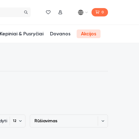
0
Norų sąrašas
Mano paskyra
Kepiniai & Pusryčiai
Dovanos
Akcijos
dyti