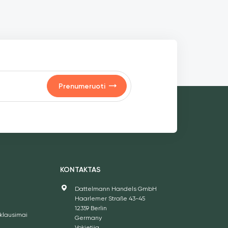
Prenumeruoti
S
KONTAKTAS
Dattelmann Handels GmbH
Haarlemer Straße 43-45
12359 Berlin
klausimai
Germany
Vokietija