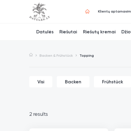
Klientų aptarnavi
Datulės
Riešutai
Riešutų kremai
Džio
Backen & Frühstück
Topping
Visi
Backen
Frühstück
2 results