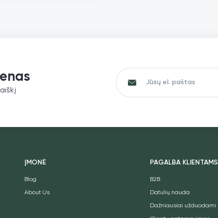
iedų, be GMO
|
|
|
Datules.lt –
ngas supermaistas iš Estijos
os
|
|
|
|
|
|
|
ienas
aiškį
ĮMONĖ
PAGALBA KLIENTAM
Blog
B2B
About Us
Datulių nauda
Dažniausiai užduodami 