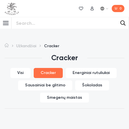
0
Norų sąrašas
Mano paskyra
Užkandžiai
Cracker
Cracker
Visi
Cracker
Energiniai rutuliukai
Sausainiai be glitimo
Šokoladas
Smegenų maistas