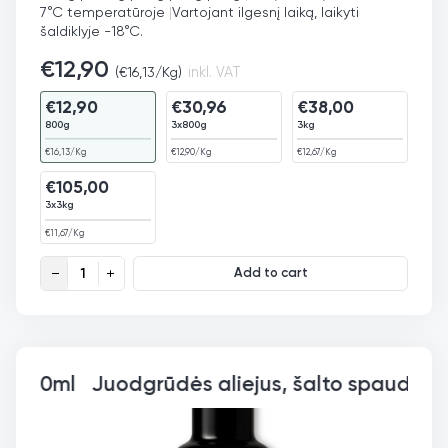
7°C temperatūroje
|
Vartojant ilgesnį laiką, laikyti
šaldiklyje -18°C.
€
12,90
(
€
16,13
/Kg)
inkl. VAT
€
12,90
€
30,96
€
38,00
800g
3x800g
3kg
€
16,13
/Kg
€
12,90
/Kg
€
12,67
/Kg
€
105,00
3x3kg
€
11,67
/Kg
Datulės Sukari Soft quantity
Add to cart
Juodgrūdės 