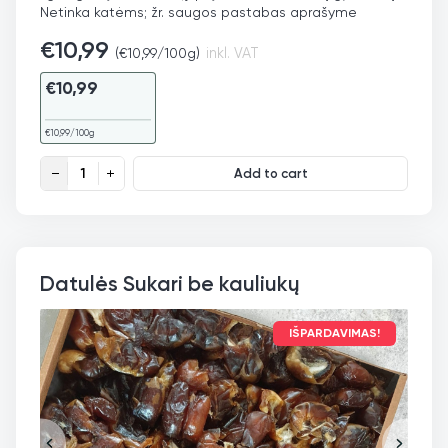
Netinka katėms; žr. saugos pastabas aprašyme
€
10,99
(
€
10,99
/100g)
inkl. VAT
€
10,99
€
10,99
/100g
Juodgrūdės aliejus, šalto spaudimo,100ml quantity
Add to cart
Datulės Sukari be kauliukų
IŠPARDAVIMAS!