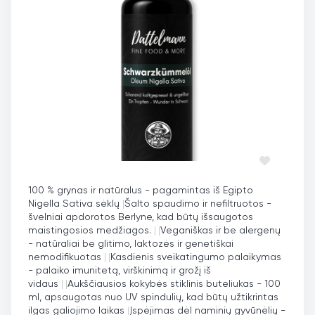
100 % grynas ir natūralus - pagamintas iš Egipto
Nigella Sativa sėklų
|
Šalto spaudimo ir nefiltruotos -
švelniai apdorotos Berlyne, kad būtų išsaugotos
maistingosios medžiagos.
|
|
Veganiškas ir be alergenų
- natūraliai be glitimo, laktozės ir genetiškai
nemodifikuotas
|
|
Kasdienis sveikatingumo palaikymas
- palaiko imunitetą, virškinimą ir grožį iš
vidaus
|
|
Aukščiausios kokybės stiklinis buteliukas - 100
ml, apsaugotas nuo UV spindulių, kad būtų užtikrintas
ilgas galiojimo laikas
|
Įspėjimas dėl naminių gyvūnėlių -