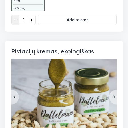
200g
€
33,95
/Kg
Šokoladinis lazdynų riešutų kremas, ekologiškas quantity
Add to cart
Pistacijų kremas, ekologiškas