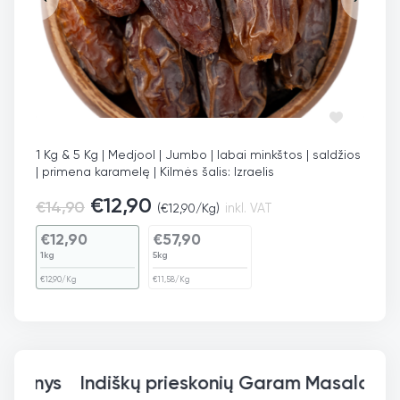
1 Kg & 5 Kg | Medjool | Jumbo | labai minkštos | saldžios
| primena karamelę | Kilmės šalis: Izraelis
€
12,90
€
14,90
(
€
12,90
/Kg)
inkl. VAT
€
12,90
€
57,90
1kg
5kg
€
12,90
/Kg
€
11,58
/Kg
Indiškų prie