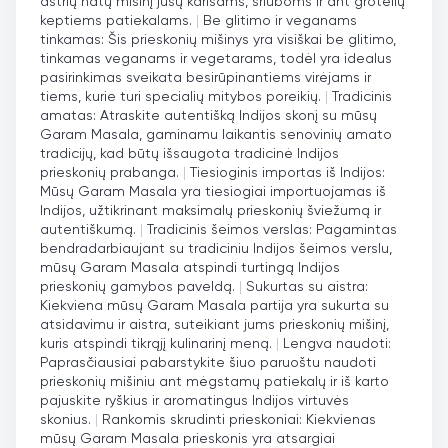
aštrių natų mišinį jūsų karisams, sriuboms ir ant grotelių
keptiems patiekalams.
|
Be glitimo ir veganams
tinkamas: Šis prieskonių mišinys yra visiškai be glitimo,
tinkamas veganams ir vegetarams, todėl yra idealus
pasirinkimas sveikata besirūpinantiems virėjams ir
tiems, kurie turi specialių mitybos poreikių.
|
Tradicinis
amatas: Atraskite autentišką Indijos skonį su mūsų
Garam Masala, gaminamu laikantis senovinių amato
tradicijų, kad būtų išsaugota tradicinė Indijos
prieskonių prabanga.
|
Tiesioginis importas iš Indijos:
Mūsų Garam Masala yra tiesiogiai importuojamas iš
Indijos, užtikrinant maksimalų prieskonių šviežumą ir
autentiškumą.
|
Tradicinis šeimos verslas: Pagamintas
bendradarbiaujant su tradiciniu Indijos šeimos verslu,
mūsų Garam Masala atspindi turtingą Indijos
prieskonių gamybos paveldą.
|
Sukurtas su aistra:
Kiekviena mūsų Garam Masala partija yra sukurta su
atsidavimu ir aistra, suteikiant jums prieskonių mišinį,
kuris atspindi tikrąjį kulinarinį meną.
|
Lengva naudoti:
Paprasčiausiai pabarstykite šiuo paruoštu naudoti
prieskonių mišiniu ant mėgstamų patiekalų ir iš karto
pajuskite ryškius ir aromatingus Indijos virtuvės
skonius.
|
Rankomis skrudinti prieskoniai: Kiekvienas
mūsų Garam Masala prieskonis yra atsargiai