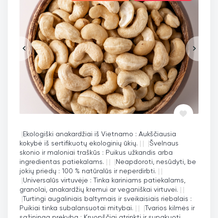
|
Ekologiški anakardžiai iš Vietnamo : Aukščiausia
kokybė iš sertifikuotų ekologinių ūkių.
|
|
|
Švelnaus
skonio ir maloniai traškūs : Puikus užkandis arba
ingredientas patiekalams.
|
|
|
Neapdoroti, nesūdyti, be
jokių priedų : 100 % natūralūs ir neperdirbti.
|
|
|
Universalūs virtuvėje : Tinka kariniams patiekalams,
granolai, anakardžių kremui ar veganiškai virtuvei.
|
|
|
Turtingi augaliniais baltymais ir sveikaisiais riebalais :
Puikiai tinka subalansuotai mitybai.
|
|
|
Tvarios kilmės ir
sąžininga prekyba : Kruopščiai atrinkti ir supakuoti