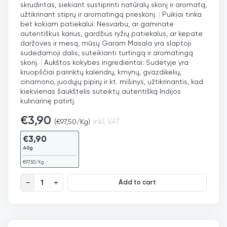
skrudintas, siekiant sustiprinti natūralų skonį ir aromatą,
užtikrinant stiprų ir aromatingą prieskonį.
|
Puikiai tinka
bet kokiam patiekalui: Nesvarbu, ar gaminate
autentiškus karius, gardžius ryžių patiekalus, ar kepate
daržoves ir mėsą, mūsų Garam Masala yra slaptoji
sudedamoji dalis, suteikianti turtingą ir aromatingą
skonį.
|
Aukštos kokybės ingredientai: Sudėtyje yra
kruopščiai parinktų kalendrų, kmynų, gvazdikėlių,
cinamono, juodųjų pipirų ir kt. mišinys, užtikrinantis, kad
kiekvienas šaukštelis suteiktų autentišką Indijos
kulinarinę patirtį.
€
3,90
(
€
97,50
/Kg)
inkl. VAT
€
3,90
40g
€
97,50
/Kg
Indiškų prieskonių Garam Masala mišinys quantity
Add to cart