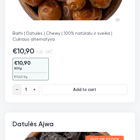
Barhi | Datulės | Chewy | 100% natūralu ir sveika |
Cukraus alternatyva
€
10,90
inkl. VAT
€
10,90
800g
€
13,63
/Kg
Datulės Barhi quantity
Add to cart
Datulės Ajwa
OUT OF STOCK