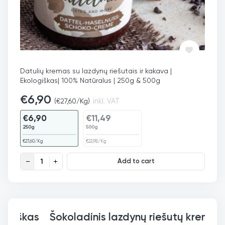
Datulių kremas su lazdynų riešutais ir kakava |
Ekologiškas| 100% Natūralus | 250g & 500g
€
6,90
(
€
27,60
/Kg)
inkl. VAT
€
6,90
€
11,49
250g
500g
€
27,60
/Kg
€
22,98
/Kg
Datulių kremas su lazdynų riešutais ir kakava, ekologiškas qu
Add to cart
Šokolad