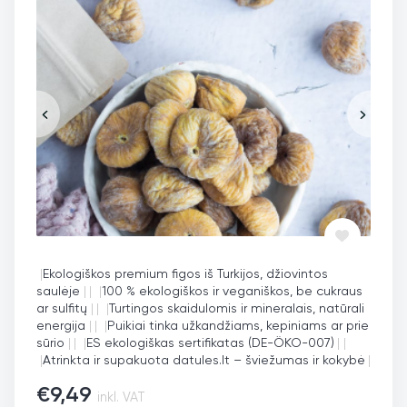
|
Ekologiškos premium figos iš Turkijos, džiovintos
saulėje
|
|
|
100 % ekologiškos ir veganiškos, be cukraus
ar sulfitų
|
|
|
Turtingos skaidulomis ir mineralais, natūrali
energija
|
|
|
Puikiai tinka užkandžiams, kepiniams ar prie
sūrio
|
|
|
ES ekologiškas sertifikatas (DE-ÖKO-007)
|
|
|
Atrinkta ir supakuota datules.lt – šviežumas ir kokybė
|
€
9,49
inkl. VAT