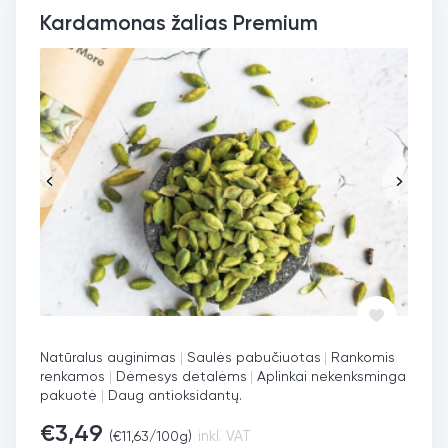
Kardamonas žalias Premium
Natūralus auginimas
|
Saulės pabučiuotas
|
Rankomis
renkamos
|
Dėmesys detalėms
|
Aplinkai nekenksminga
pakuotė
|
Daug antioksidantų.
€
3,49
(
€
11,63
/100g)
inkl. VAT