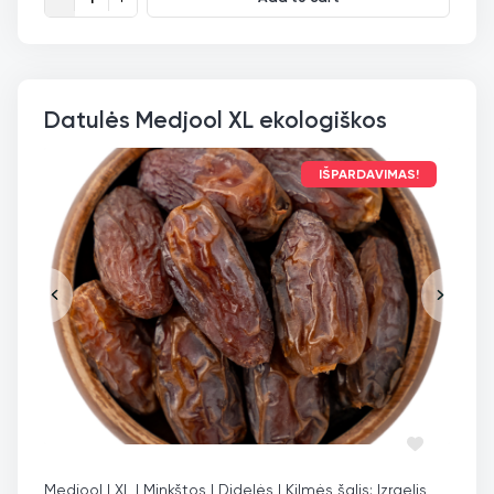
Datulės Medjool XL ekologiškos
IŠPARDAVIMAS!
Medjool | XL | Minkštos | Didelės | Kilmės šalis: Izraelis,