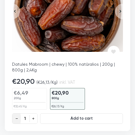
Datulės Mabroom | chewy | 100% natūralios | 200g |
800g | 2,4Kg
€
20,90
(
€
26,13
/Kg)
inkl. VAT
€
6,49
€
20,90
200g
800g
€
32,45
/Kg
€
26,13
/Kg
Datulės Mabrum quantity
Add to cart