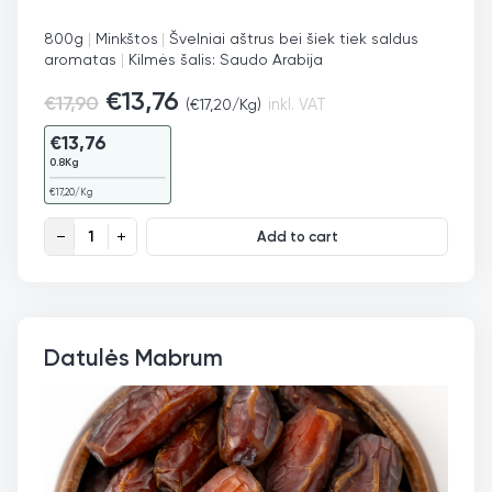
800g
|
Minkštos
|
Švelniai aštrus bei šiek tiek saldus
aromatas
|
Kilmės šalis: Saudo Arabija
€
13,76
€
17,90
(
€
17,20
/Kg)
inkl. VAT
€
13,76
0.8Kg
€
17,20
/Kg
Datulės Wanana quantity
Add to cart
Datulės Mabrum