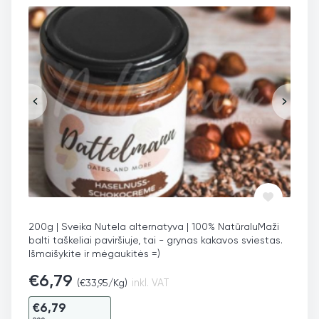
200g | Sveika Nutela alternatyva | 100% Natūralu
Maži
balti taškeliai paviršiuje, tai - grynas kakavos sviestas.
Išmaišykite ir mėgaukitės =)
€
6,79
(
€
33,95
/Kg)
inkl. VAT
€
6,79