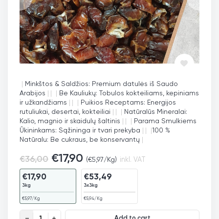
|
Minkštos & Saldžios: Premium datulės iš Saudo
Arabijos
|
|
|
Be Kauliukų: Tobulos kokteiliams, kepiniams
ir užkandžiams
|
|
|
Puikios Receptams: Energijos
rutuliukai, desertai, kokteiliai
|
|
|
Natūralūs Mineralai:
Kalio, magnio ir skaidulų šaltinis
|
|
|
Parama Smulkiems
Ūkininkams: Sąžininga ir tvari prekyba
|
|
|
100 %
Natūralu: Be cukraus, be konservantų
|
€
17,90
€
36,00
(
€
5,97
/Kg)
inkl. VAT
€
17,90
€
53,49
3kg
3x3kg
€
5,97
/Kg
€
5,94
/Kg
Datulės Sukari be kauliukų quantity
Add to cart