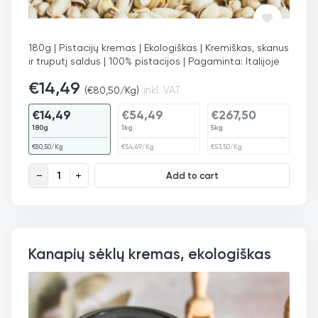
180g | Pistacijų kremas | Ekologiškas | Kremiškas, skanus
ir truputį saldus | 100% pistacijos | Pagaminta: Italijoje
€
14,49
(
€
80,50
/Kg)
inkl. VAT
€
14,49
€
54,49
€
267,50
180g
1kg
5kg
€
80,50
/Kg
€
54,49
/Kg
€
53,50
/Kg
Pistacijų kremas, ekologiškas quantity
Add to cart
Kanapių sėklų kremas, ekologiškas