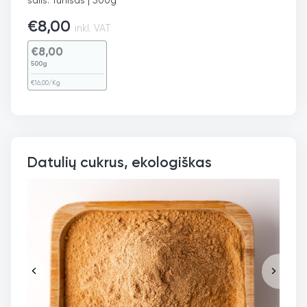
€
8,00
inkl. VAT
€
8,00
500g
€
16,00
/Kg
Datulių cukrus, ekologiškas