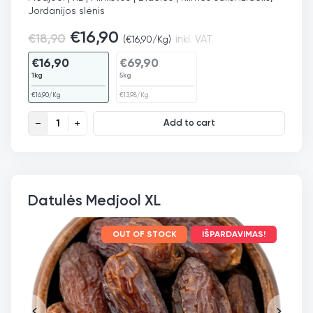
Jordanijos slėnis
€
16,90
€
18,90
(
€
16,90
/Kg)
inkl. VAT
€
16,90
€
69,90
1kg
5kg
€
16,90
/Kg
€
13,98
/Kg
Datulės Medjool XL ekologiškos quantity
Add to cart
Datulės Medjool XL
OUT OF STOCK
IŠPARDAVIMAS!