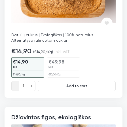
Datulių cukrus | Ekologiškas | 100% natūralus |
Alternatyva rafinuotam cukrui
€
14,90
(
€
14,90
/Kg)
inkl. VAT
€
14,90
€
49,98
1kg
5kg
€
14,90
/Kg
€
10,00
/Kg
Datulių cukrus, ekologiškas quantity
Add to cart
Džiovintos figos, ekologiškos