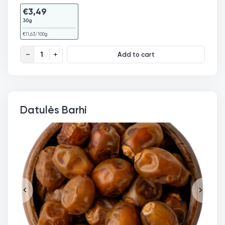
€
3,49
30g
€
11,63
/100g
Kardamonas žalias Premium quantity
Add to cart
Datulės Barhi