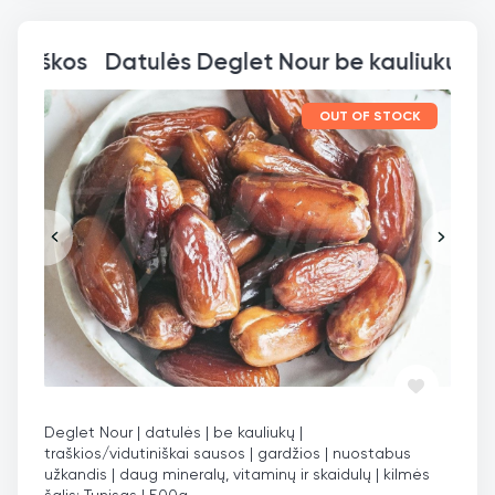
Datulės D
OUT OF STOCK
Deglet Nour | datulės | be kauliukų |
traškios/vidutiniškai sausos | gardžios | nuostabus
užkandis | daug mineralų, vitaminų ir skaidulų | kilmės
šalis: Tunisas | 500g