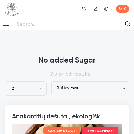
0
Norų sąrašas
Mano paskyra
No added Sugar
1–20 of 86 results
Anakardžių riešutai, ekologiški
OUT OF STOCK
IŠPARDAVIMAS!