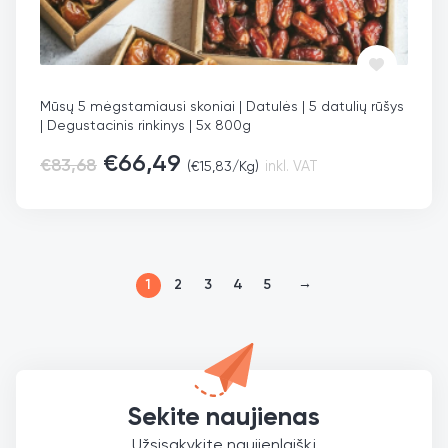
Mūsų 5 mėgstamiausi skoniai | Datulės | 5 datulių rūšys
| Degustacinis rinkinys | 5x 800g
€
66,49
€
83,68
(
€
15,83
/Kg)
inkl. VAT
→
1
2
3
4
5
Sekite naujienas
Užsisakykite naujienlaiškį