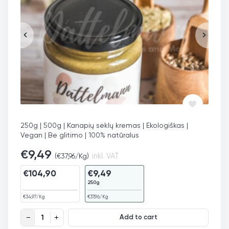
250g | 500g | Kanapių sėklų kremas | Ekologiškas |
Vegan | Be glitimo | 100% natūralus
€
9,49
(
€
37,96
/Kg)
inkl. VAT
€
104,90
€
9,49
250g
€
34,97
/Kg
€
37,96
/Kg
Kanapių sėklų kremas, ekologiškas quantity
Add to cart