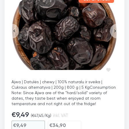
Ajwa | Datulės | chewy | 100% naturalu ir sveika |
Cukraus alternatyva | 200g | 800 g | 5 Kg
Consumption
Note: Since Ajwa are of the "hard/solid" variety of
dates, they taste best when enjoyed at room
temperature and not right out of the fridge!
€
9,49
(
€
47,45
/Kg)
inkl. VAT
€
9,49
€
34,90