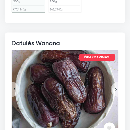
200g
800g
€
47,45
/Kg
€
43,63
/Kg
Datulės Wanana
IŠPARDAVIMAS!