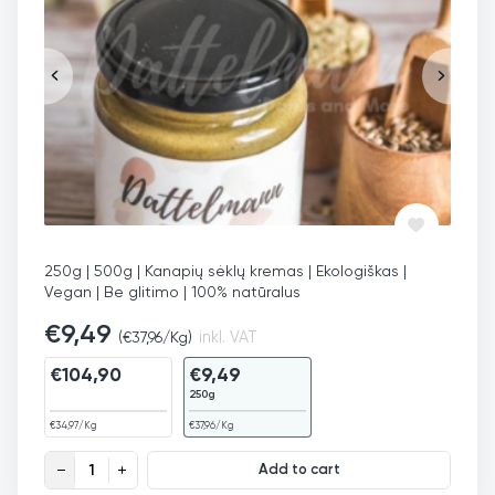
250g | 500g | Kanapių sėklų kremas | Ekologiškas |
Vegan | Be glitimo | 100% natūralus
€
9,49
(
€
37,96
/Kg)
inkl. VAT
€
104,90
€
9,49
250g
€
34,97
/Kg
€
37,96
/Kg
Kanapių sėklų kremas, ekologiškas quantity
Add to cart