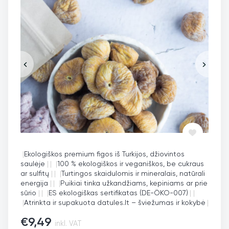
|
Ekologiškos premium figos iš Turkijos, džiovintos
saulėje
|
|
|
100 % ekologiškos ir veganiškos, be cukraus
ar sulfitų
|
|
|
Turtingos skaidulomis ir mineralais, natūrali
energija
|
|
|
Puikiai tinka užkandžiams, kepiniams ar prie
sūrio
|
|
|
ES ekologiškas sertifikatas (DE-ÖKO-007)
|
|
|
Atrinkta ir supakuota datules.lt – šviežumas ir kokybė
|
€
9,49
inkl. VAT