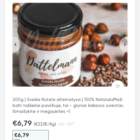
200g | Sveika Nutela alternatyva | 100% Natūralu
Maži
balti taškeliai paviršiuje, tai - grynas kakavos sviestas.
Išmaišykite ir mėgaukitės =)
€
6,79
(
€
33,95
/Kg)
inkl. VAT
€
6,79