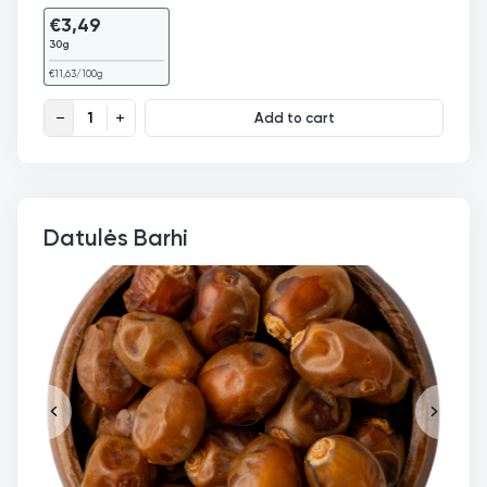
€
3,49
30g
€
11,63
/100g
Kardamonas žalias Premium quantity
Add to cart
Datulės Barhi