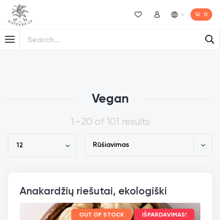
0
Norų sąrašas
Mano paskyra
Vegan
1–20 of 101 results
Anakardžių riešutai, ekologiški
OUT OF STOCK
IŠPARDAVIMAS!