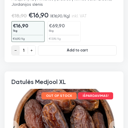
Jordanijos slėnis
€
16,90
€
18,90
(
€
16,90
/Kg)
inkl. VAT
€
16,90
€
69,90
1kg
5kg
€
16,90
/Kg
€
13,98
/Kg
Datulės Medjool XL ekologiškos quantity
Add to cart
Datulės Medjool XL
OUT OF STOCK
IŠPARDAVIMAS!