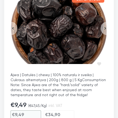
Ajwa | Datulės | chewy | 100% naturalu ir sveika |
Cukraus alternatyva | 200g | 800 g | 5 Kg
Consumption
Note: Since Ajwa are of the "hard/solid" variety of
dates, they taste best when enjoyed at room
temperature and not right out of the fridge!
€
9,49
(
€
47,45
/Kg)
inkl. VAT
€
9,49
€
34,90