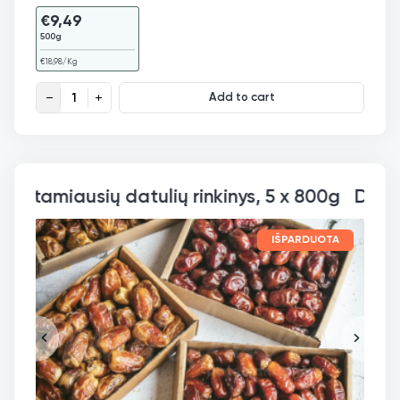
€
9,49
500g
€
18,98
/Kg
Džiovintos figos, ekologiškos quantity
Add to cart
Datulės LT mėgstamiausių da
IŠPARDUOTA