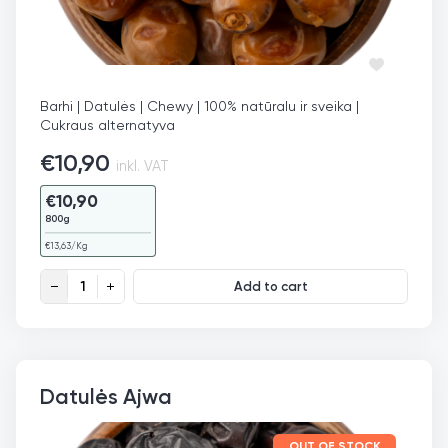
Barhi | Datulės | Chewy | 100% natūralu ir sveika |
Cukraus alternatyva
€
10,90
inkl. VAT
€
10,90
800g
€
13,63
/Kg
Datulės Barhi quantity
Add to cart
Datulės Ajwa
OUT OF STOCK