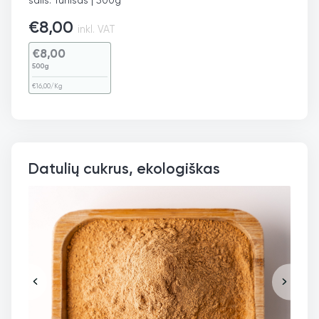
€
8,00
inkl. VAT
€
8,00
500g
€
16,00
/Kg
Datulių cukrus, ekologiškas