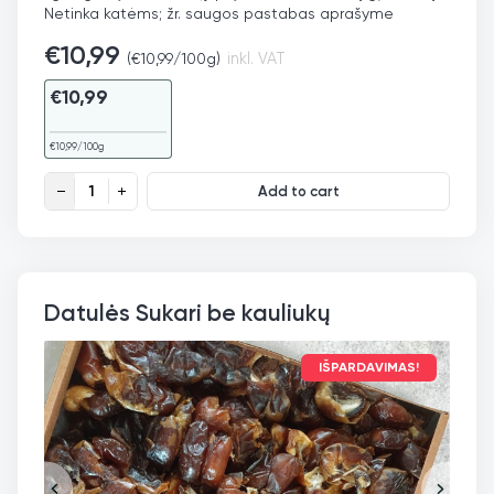
Netinka katėms; žr. saugos pastabas aprašyme
€
10,99
(
€
10,99
/100g)
inkl. VAT
€
10,99
€
10,99
/100g
Juodgrūdės aliejus, šalto spaudimo,100ml quantity
Add to cart
Datulės Sukari be kauliukų
IŠPARDAVIMAS!