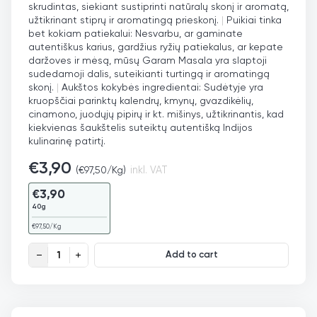
skrudintas, siekiant sustiprinti natūralų skonį ir aromatą,
užtikrinant stiprų ir aromatingą prieskonį.
|
Puikiai tinka
bet kokiam patiekalui: Nesvarbu, ar gaminate
autentiškus karius, gardžius ryžių patiekalus, ar kepate
daržoves ir mėsą, mūsų Garam Masala yra slaptoji
sudedamoji dalis, suteikianti turtingą ir aromatingą
skonį.
|
Aukštos kokybės ingredientai: Sudėtyje yra
kruopščiai parinktų kalendrų, kmynų, gvazdikėlių,
cinamono, juodųjų pipirų ir kt. mišinys, užtikrinantis, kad
kiekvienas šaukštelis suteiktų autentišką Indijos
kulinarinę patirtį.
€
3,90
(
€
97,50
/Kg)
inkl. VAT
€
3,90
40g
€
97,50
/Kg
Indiškų prieskonių Garam Masala mišinys quantity
Add to cart