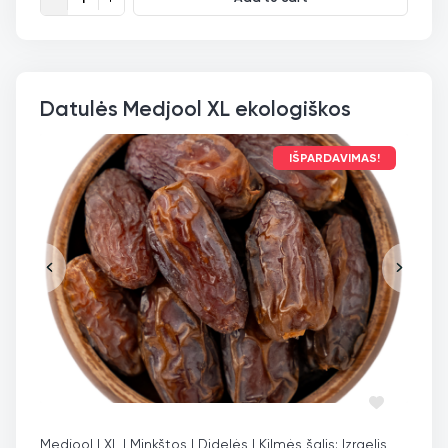
Datulės Medjool XL ekologiškos
IŠPARDAVIMAS!
Medjool | XL | Minkštos | Didelės | Kilmės šalis: Izraelis,