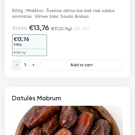
800g
|
Minkštos
|
Švelniai aštrus bei šiek tiek saldus
aromatas
|
Kilmės šalis: Saudo Arabija
€
13,76
€
17,90
(
€
17,20
/Kg)
inkl. VAT
€
13,76
0.8Kg
€
17,20
/Kg
Datulės Wanana quantity
Add to cart
Datulės Mabrum