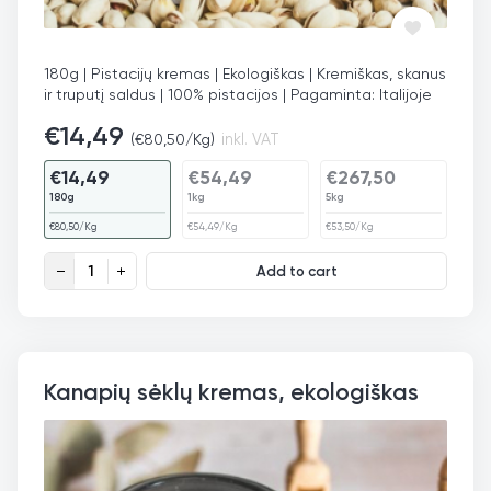
180g | Pistacijų kremas | Ekologiškas | Kremiškas, skanus
ir truputį saldus | 100% pistacijos | Pagaminta: Italijoje
€
14,49
(
€
80,50
/Kg)
inkl. VAT
€
14,49
€
54,49
€
267,50
180g
1kg
5kg
€
80,50
/Kg
€
54,49
/Kg
€
53,50
/Kg
Pistacijų kremas, ekologiškas quantity
Add to cart
Kanapių sėklų kremas, ekologiškas