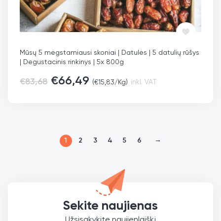
Mūsų 5 mėgstamiausi skoniai | Datulės | 5 datulių rūšys
| Degustacinis rinkinys | 5x 800g
€
66,49
€
83,68
(
€
15,83
/Kg)
inkl. VAT
→
1
2
3
4
5
6
Sekite naujienas
Užsisakykite naujienlaiškį