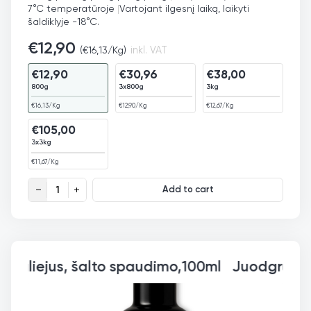
7°C temperatūroje
|
Vartojant ilgesnį laiką, laikyti
šaldiklyje -18°C.
€
12,90
(
€
16,13
/Kg)
inkl. VAT
€
12,90
€
30,96
€
38,00
800g
3x800g
3kg
€
16,13
/Kg
€
12,90
/Kg
€
12,67
/Kg
€
105,00
3x3kg
€
11,67
/Kg
Datulės Sukari Soft quantity
Add to cart
Juodgrūdės aliejus, šalto sp