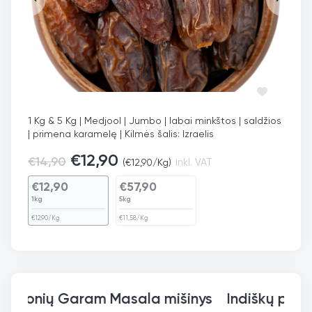
1 Kg & 5 Kg | Medjool | Jumbo | labai minkštos | saldžios
| primena karamelę | Kilmės šalis: Izraelis
€
12,90
€
14,90
(
€
12,90
/Kg)
inkl. VAT
€
12,90
€
57,90
1kg
5kg
€
12,90
/Kg
€
11,58
/Kg
Indiškų prieskonių Garam Mas