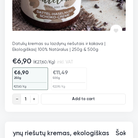
Datulių kremas su lazdynų riešutais ir kakava |
Ekologiškas| 100% Natūralus | 250g & 500g
€
6,90
(
€
27,60
/Kg)
inkl. VAT
€
6,90
€
11,49
250g
500g
€
27,60
/Kg
€
22,98
/Kg
Datulių kremas su lazdynų riešutais ir kakava, ekologiškas qu
Add to cart
Šokoladinis lazdynų riešutų