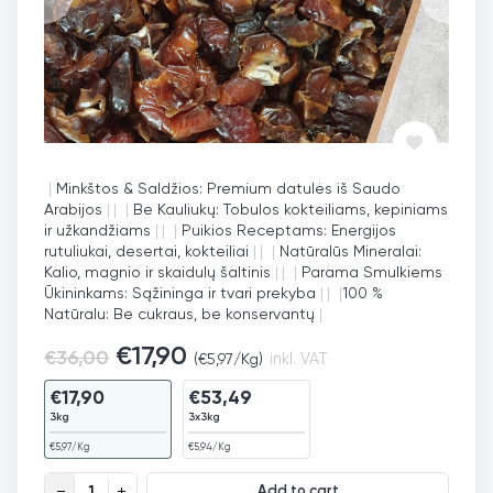
|
Minkštos & Saldžios: Premium datulės iš Saudo
Arabijos
|
|
|
Be Kauliukų: Tobulos kokteiliams, kepiniams
ir užkandžiams
|
|
|
Puikios Receptams: Energijos
rutuliukai, desertai, kokteiliai
|
|
|
Natūralūs Mineralai:
Kalio, magnio ir skaidulų šaltinis
|
|
|
Parama Smulkiems
Ūkininkams: Sąžininga ir tvari prekyba
|
|
|
100 %
Natūralu: Be cukraus, be konservantų
|
€
17,90
€
36,00
(
€
5,97
/Kg)
inkl. VAT
€
17,90
€
53,49
3kg
3x3kg
€
5,97
/Kg
€
5,94
/Kg
Datulės Sukari be kauliukų quantity
Add to cart