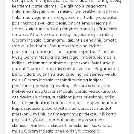
aštrių natų mišinį jūsų karisams, sriuboms ir ant grotelių
keptiems patiekalams.
|
Be glitimo ir veganams
tinkamas: Šis prieskonių mišinys yra visiškai be glitimo,
tinkamas veganams ir vegetarams, todėl yra idealus
pasirinkimas sveikata besirūpinantiems virėjams ir
tiems, kurie turi specialių mitybos poreikių.
|
Tradicinis
amatas: Atraskite autentišką Indijos skonį su mūsų
Garam Masala, gaminamu laikantis senovinių amato
tradicijų, kad būtų išsaugota tradicinė Indijos
prieskonių prabanga.
|
Tiesioginis importas iš Indijos:
Mūsų Garam Masala yra tiesiogiai importuojamas iš
Indijos, užtikrinant maksimalų prieskonių šviežumą ir
autentiškumą.
|
Tradicinis šeimos verslas: Pagamintas
bendradarbiaujant su tradiciniu Indijos šeimos verslu,
mūsų Garam Masala atspindi turtingą Indijos
prieskonių gamybos paveldą.
|
Sukurtas su aistra:
Kiekviena mūsų Garam Masala partija yra sukurta su
atsidavimu ir aistra, suteikiant jums prieskonių mišinį,
kuris atspindi tikrąjį kulinarinį meną.
|
Lengva naudoti:
Paprasčiausiai pabarstykite šiuo paruoštu naudoti
prieskonių mišiniu ant mėgstamų patiekalų ir iš karto
pajuskite ryškius ir aromatingus Indijos virtuvės
skonius.
|
Rankomis skrudinti prieskoniai: Kiekvienas
mūsų Garam Masala prieskonis yra atsargiai