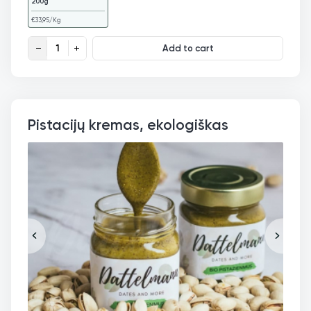
200g
€
33,95
/Kg
Šokoladinis lazdynų riešutų kremas, ekologiškas quantity
Add to cart
Pistacijų kremas, ekologiškas