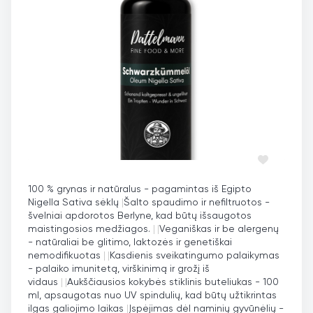
100 % grynas ir natūralus - pagamintas iš Egipto
Nigella Sativa sėklų
|
Šalto spaudimo ir nefiltruotos -
švelniai apdorotos Berlyne, kad būtų išsaugotos
maistingosios medžiagos.
|
|
Veganiškas ir be alergenų
- natūraliai be glitimo, laktozės ir genetiškai
nemodifikuotas
|
|
Kasdienis sveikatingumo palaikymas
- palaiko imunitetą, virškinimą ir grožį iš
vidaus
|
|
Aukščiausios kokybės stiklinis buteliukas - 100
ml, apsaugotas nuo UV spindulių, kad būtų užtikrintas
ilgas galiojimo laikas
|
Įspėjimas dėl naminių gyvūnėlių -