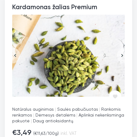
Kardamonas žalias Premium
Natūralus auginimas
|
Saulės pabučiuotas
|
Rankomis
renkamos
|
Dėmesys detalėms
|
Aplinkai nekenksminga
pakuotė
|
Daug antioksidantų.
€
3,49
(
€
11,63
/100g)
inkl. VAT