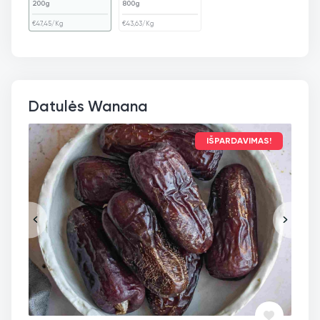
200g
800g
€
47,45
/Kg
€
43,63
/Kg
Datulės Wanana
IŠPARDAVIMAS!