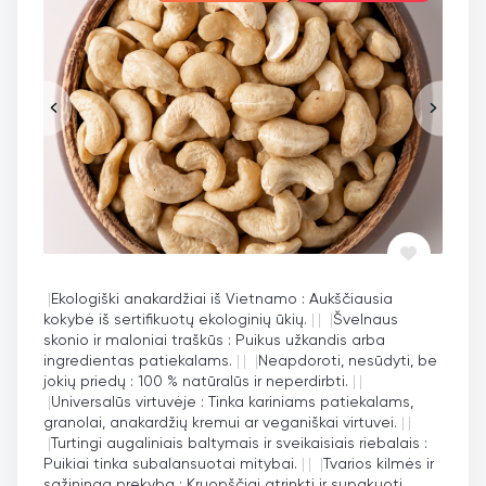
|
Ekologiški anakardžiai iš Vietnamo : Aukščiausia
kokybė iš sertifikuotų ekologinių ūkių.
|
|
|
Švelnaus
skonio ir maloniai traškūs : Puikus užkandis arba
ingredientas patiekalams.
|
|
|
Neapdoroti, nesūdyti, be
jokių priedų : 100 % natūralūs ir neperdirbti.
|
|
|
Universalūs virtuvėje : Tinka kariniams patiekalams,
granolai, anakardžių kremui ar veganiškai virtuvei.
|
|
|
Turtingi augaliniais baltymais ir sveikaisiais riebalais :
Puikiai tinka subalansuotai mitybai.
|
|
|
Tvarios kilmės ir
sąžininga prekyba : Kruopščiai atrinkti ir supakuoti