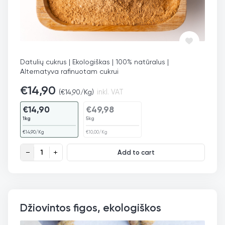
Datulių cukrus | Ekologiškas | 100% natūralus |
Alternatyva rafinuotam cukrui
€
14,90
(
€
14,90
/Kg)
inkl. VAT
€
14,90
€
49,98
1kg
5kg
€
14,90
/Kg
€
10,00
/Kg
Datulių cukrus, ekologiškas quantity
Add to cart
Džiovintos figos, ekologiškos