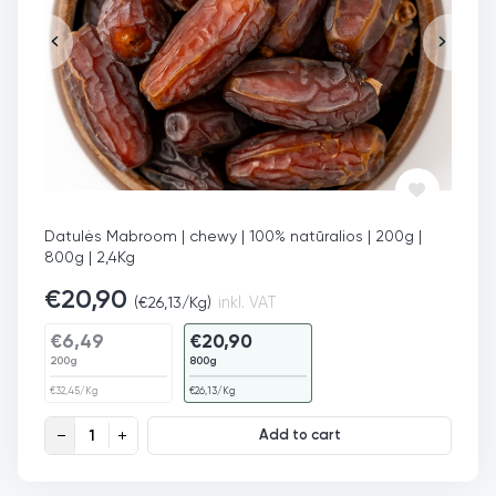
Datulės Mabroom | chewy | 100% natūralios | 200g |
800g | 2,4Kg
€
20,90
(
€
26,13
/Kg)
inkl. VAT
€
6,49
€
20,90
200g
800g
€
32,45
/Kg
€
26,13
/Kg
Datulės Mabrum quantity
Add to cart