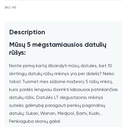
the
SKU:
N5
waitlist
for
this
product
Description
Mūsų 5 mėgstamiausios datulių
rūšys:
Norite pirmą kartą išbandyti mūsų datules, bet 10
skirtingų datulių rūšių rinkinys yra per didelis? Nieko
tokio! Tuomet mes siūlome mažesnį 5 rūšių rinkinį,
kuris padės lengviau išsirinkti labiausiai patinkančias
datulių rūšis. Datulės LT degustacinis rinkinys
suteiks galimybę paragauti penkių pagrindinių
datulių: Sukari, Wanan, Medjool, Barhi, Kudri, .
Penkiaguba skonių galia!