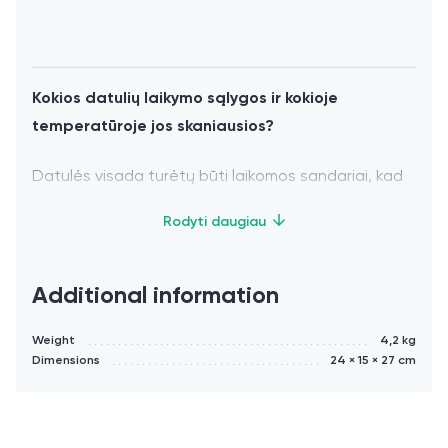
Kokios datulių laikymo sąlygos ir kokioje
temperatūroje jos skaniausios?
Datulės visada turėtų būti laikomos sandariai, kad
nesudžiūtų. Jeigu tik įmanoma, mes
rekomenduojame datules laikyti šaldiklyje.
Additional information
Minkštos datulės (Bawalini, Astaka, Sukari Soft)
Weight
4,2 kg
Dimensions
24 × 15 × 27 cm
– Visada laikykite šaltai, jei įmanoma, šaldiklyje.
Jos skaniausios tiesiai iš šaldytuvo ar šaldiklio!