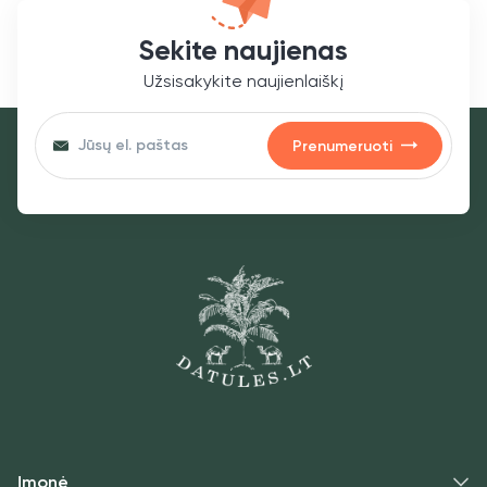
Sekite naujienas
Užsisakykite naujienlaiškį
Prenumeruoti
Įmonė