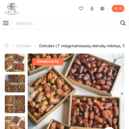
0
Norų sąrašas
Mano paskyra
Datulės
Datulės LT mėgstamiausių datulių rinkinys, 5 
IŠPARDUOTA