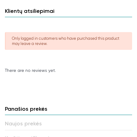
Klientų atsiliepimai
Pusiau minkštos datulės (Medjool, Anbara, Sukari
Chewy)
Only logged in customers who have purchased this product
may leave a review.
– Iki 5 mėnesių laikyti šaldytuve.
– 5-12 mėnesius šaldiklyje.
There are no reviews yet.
Galima valgyti šaltas arba kambario temperatūros.
Kietos / tvirtos datulės (Mabroom, Kabar, Ajwa)
Panašios prekės
– iki vieno mėnesio: kambario temepratūroje.
Naujos prekės
– iki 5 mėnesių: šaldytuve.