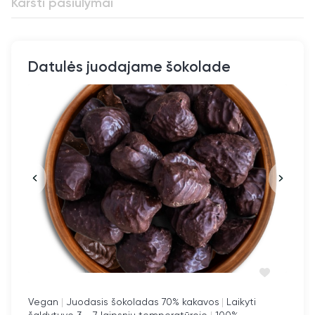
– 5-12 mėnesius: šaldiklyje.
Karšti pasiūlymai
Geriausia valgyti kambario temepratūros, priešingu
atveju bus labai kietos.
Datulės juodajame šokolade
Vegan
|
Juodasis šokoladas 70% kakavos
|
Laikyti