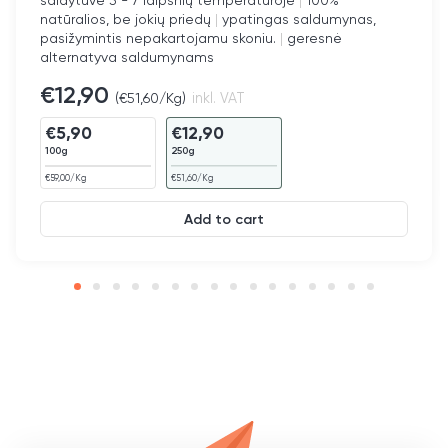
šaldytuve 3 - 7 laipsnių temperatūroje
|
100%
natūralios, be jokių priedų
|
ypatingas saldumynas,
pasižymintis nepakartojamu skoniu.
|
geresnė
alternatyva saldumynams
€
12,90
(
€
51,60
/Kg)
inkl. VAT
€
5,90
€
12,90
100g
250g
€
59,00
/Kg
€
51,60
/Kg
Add to cart