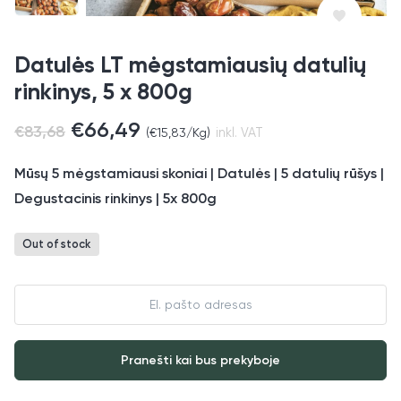
Datulės LT mėgstamiausių datulių
rinkinys, 5 x 800g
€
66,49
€
83,68
(
€
15,83
/Kg)
inkl. VAT
Mūsų 5 mėgstamiausi skoniai | Datulės | 5 datulių rūšys |
Degustacinis rinkinys | 5x 800g
Out of stock
Enter
your
email
address
Pranešti kai bus prekyboje
to
join