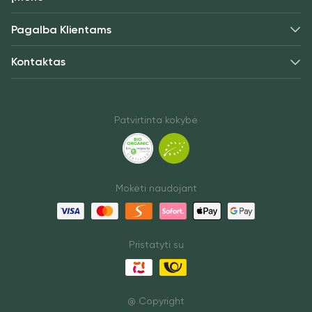
Pagalba Klientams
Kontaktas
Patvirtinta kokybė
Mokėti naudojant
Pristatyti su
@ Copyright