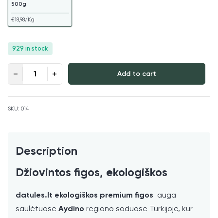
500g
€
18,98
/Kg
929 in stock
Džiovintos figos, ekologiškos quantity
Add to cart
SKU:
014
Description
Džiovintos figos, ekologiškos
datules.lt ekologiškos premium figos
auga
saulėtuose
Aydino
regiono soduose Turkijoje, kur