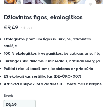
Džiovintos figos, ekologiškos
€
9,49
inkl. VAT
Ekologiškos premium figos iš Turkijos
, džiovintos
saulėje
100 % ekologiškos ir veganiškos
, be cukraus ar sulfitų
Turtingos skaidulomis ir mineralais
, natūrali energija
Puikiai tinka
užkandžiams, kepiniams ar prie sūrio
ES ekologiškas sertifikatas (DE-ÖKO-007)
Atrinkta ir supakuota datules.lt
– šviežumas ir kokybė
Svoris
€
9,49