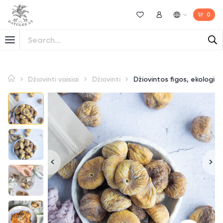
0
Norų sąrašas
Mano paskyra
Džiovinti vaisiai
Džiovinti
Džiovintos figos, ekologiš