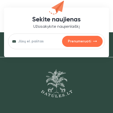
Sezamas
nėra
Sekite naujienas
Soja
nėra
Užsisakykite naujienlaiškį
Sieros dioksidas ir sulfitai
ne
(daugiau kaip 10mg/kg arba 10 mg/l SO2)
Prenumeruoti
Moliuskai
nėra