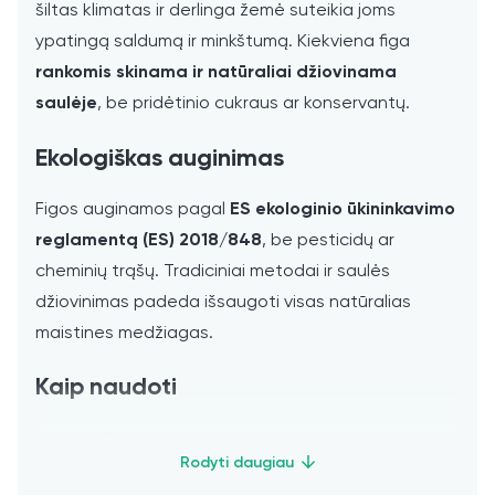
šiltas klimatas ir derlinga žemė suteikia joms
ypatingą saldumą ir minkštumą. Kiekviena figa
rankomis skinama ir natūraliai džiovinama
saulėje
, be pridėtinio cukraus ar konservantų.
Ekologiškas auginimas
Figos auginamos pagal
ES ekologinio ūkininkavimo
reglamentą (ES) 2018/848
, be pesticidų ar
cheminių trąšų. Tradiciniai metodai ir saulės
džiovinimas padeda išsaugoti visas natūralias
maistines medžiagas.
Kaip naudoti
Kaip
natūralų užkandį
arba su
koše, jogurtu ar
granola