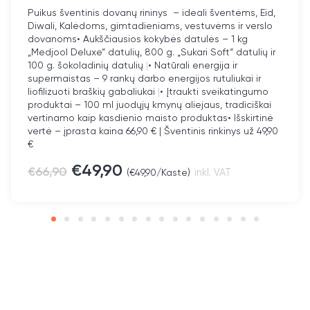
Puikus šventinis dovanų rininys – ideali šventėms, Eid,
Diwali, Kalėdoms, gimtadieniams, vestuvėms ir verslo
Alergenai:
dovanoms
• Aukščiausios kokybės datulės – 1 kg
„Medjool Deluxe“ datulių, 800 g. „Sukari Soft“ datulių ir
100 g. šokoladinių datulių
|
• Natūrali energija ir
Kiaušiniai
nėra
supermaistas – 9 rankų darbo energijos rutuliukai ir
liofilizuoti braškių gabaliukai
|
• Įtraukti sveikatingumo
Žemės riešutai
nėra
produktai – 100 ml juodųjų kmynų aliejaus, tradiciškai
vertinamo kaip kasdienio maisto produktas
• Išskirtinė
Žuvis
nėra
vertė – įprasta kaina 66,90 € | Šventinis rinkinys už 49,90
€
Glitimo turintys javai
nėra
€
49,90
€
66,90
(
€
49,90
/Kaste)
inkl. VAT
Vėžiagyviai
nėra
Pienas, Laktozė
nėra
Lubinai
nėra
Riešutai
yra
Salieras
nėra
Garstyčios
nėra