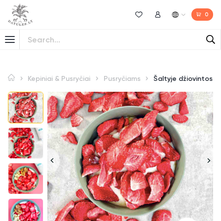
0
Norų sąrašas
Mano paskyra
Kepiniai & Pusryčiai
Pusryčiams
Šaltyje džiovintos b