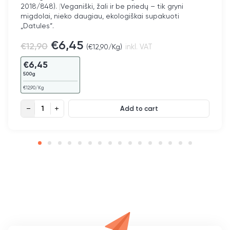
2018/848).
|
Veganiški, žali ir be priedų – tik gryni
vertė
migdolai, nieko daugiau, ekologiškai supakuoti
Tvariai supakuotos ir pristatomos iš Berlyno
„Datules“.
€
6,45
€
12,90
(
€
12,90
/Kg)
inkl. VAT
€
6,45
500g
€
12,90
/Kg
Ekologiški migdolai EU quantity
Add to cart