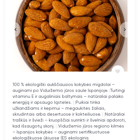
Paskaninti
müslius, košes ar jogurtą
Naudoti
kepiniams, desertams ir pyragams
Dėti į
kokteilius
papildomam skoniui
Pabarstyti ant
ledų ar blynų
Įdėti į
arbatą ar limonadą
gaiviam poskoniui
Pusryčių idėja:
200 g jogurto su granola, šiek tiek medaus ir sauja
liofilizuotų braškių riekelių – sveika ir gardi dienos
pradžia!
100 % ekologiški aukščiausios kokybės migdolai –
auginami po Viduržemio jūros saule Ispanijoje.
|
Turtingi
Kodėl verta rinktis Datules.lt braškes?
vitaminu E ir augaliniais baltymais – natūraliai palaiko
energiją ir apsaugo ląsteles.
|
|
Puikiai tinka
užkandžiams ir kepimui – mėgaukitės žaliais,
Kruopščiai atrinktos braškės, supjaustytos
5–7 mm
skrudintais arba desertuose ir kokteiliuose.
|
|
Natūraliai
storio
traškūs ir švieži – kruopščiai surinkti ir švelniai apdoroti,
kad išsaugotų skonį.
|
|
Viduržemio jūros regiono kilmės
100 % natūralus vaisius – be priedų
– Ispanijos kokybės – auginami sertifikuotuose
Švelniai liofilizuotos, kad išliktų skonis ir maistinė
ekologiškuose ūkiuose (ES ekologinis