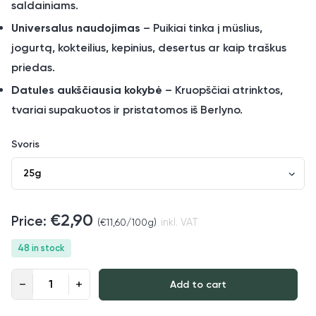
saldainiams.
Universalus naudojimas
– Puikiai tinka į müslius,
jogurtą, kokteilius, kepinius, desertus ar kaip traškus
priedas.
Datules aukščiausia kokybė
– Kruopščiai atrinktos,
tvariai supakuotos ir pristatomos iš Berlyno.
Svoris
€
2,90
(
€
11,60
/100g)
inkl. VAT
48 in stock
Šaltyje džiovintos braškės quantity
Add to cart