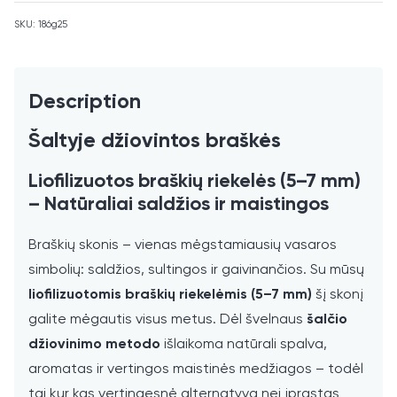
SKU:
186g25
Description
Šaltyje džiovintos braškės
Liofilizuotos braškių riekelės (5–7 mm)
– Natūraliai saldžios ir maistingos
Braškių skonis – vienas mėgstamiausių vasaros
simbolių: saldžios, sultingos ir gaivinančios. Su mūsų
liofilizuotomis braškių riekelėmis (5–7 mm)
šį skonį
galite mėgautis visus metus. Dėl švelnaus
šalčio
džiovinimo metodo
išlaikoma natūrali spalva,
aromatas ir vertingos maistinės medžiagos – todėl
tai kur kas vertingesnė alternatyva nei įprastas