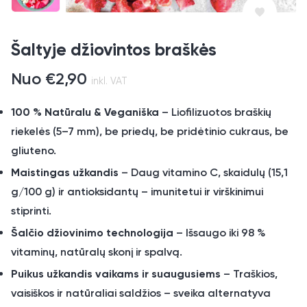
Šaltyje džiovintos braškės
Nuo
€
2,90
inkl. VAT
100 % Natūralu & Veganiška
– Liofilizuotos braškių
riekelės (5–7 mm), be priedų, be pridėtinio cukraus, be
gliuteno.
Maistingas užkandis
– Daug vitamino C, skaidulų (15,1
g/100 g) ir antioksidantų – imunitetui ir virškinimui
stiprinti.
Šalčio džiovinimo technologija
– Išsaugo iki 98 %
vitaminų, natūralų skonį ir spalvą.
Puikus užkandis vaikams ir suaugusiems
– Traškios,
vaisiškos ir natūraliai saldžios – sveika alternatyva