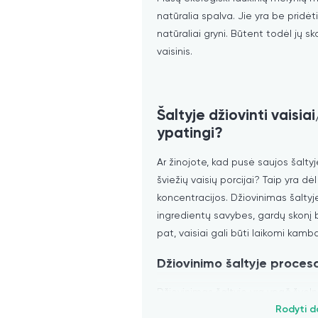
natūralia spalva. Jie yra be pridėtin
natūraliai gryni. Būtent todėl jų s
vaisinis.
Šaltyje džiovinti vaisiai
ypatingi?
Ar žinojote, kad pusė saujos šaltyj
šviežių vaisių porcijai? Taip yra dė
koncentracijos. Džiovinimas šaltyj
ingredientų savybes, gardų skonį b
pat, vaisiai gali būti laikomi kamb
Džiovinimo šaltyje proces
Džiovinimas šaltyje yra ypač šve
vaisiai užšaldomi iškart po derlia