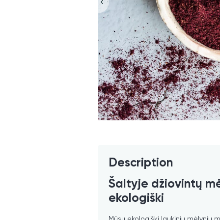
Description
Šaltyje džiovintų mėl
ekologiški
Mūsų ekologiški laukinių mėlynių mil