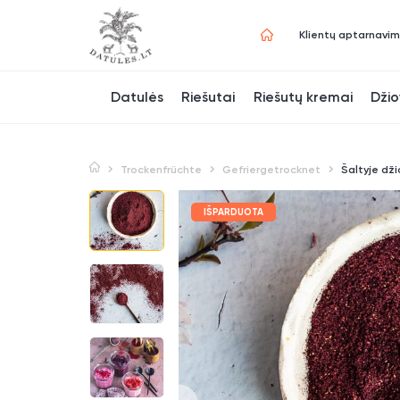
Klientų aptarnavi
Datulės
Riešutai
Riešutų kremai
Džio
Trockenfrüchte
Gefriergetrocknet
Šaltyje dži
IŠPARDUOTA