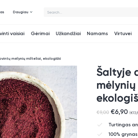
mas
Daugiau
vinti vaisiai
Gėrimai
Užkandžiai
Namams
Virtuvei
ovintų mėlynių milteliai, ekologiški
Šaltyje 
mėlynių 
ekologiš
€
6,90
€
9,00
(
€
13,
Turtingas an
100% grynas 