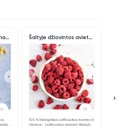
Šaltyje džiovintų ananasų gabaliukai, ekologiški
Šaltyje džiovintos avietės, ekologiškos
100 % Ekologiškos Liofilizuotos Avietės iš
500g ir 1
Ukraine.
|
Liofilizuotos siekiant išlaikyti
maisto g