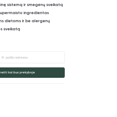
ninę sistemą ir smegenų sveikatą
supermaisto ingredientas
oms dietoms ir be alergenų
es sveikatą
nešti kai bus prekyboje