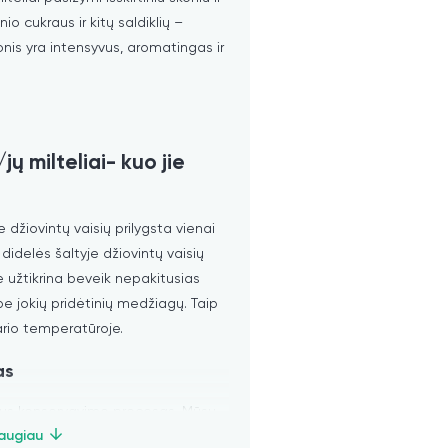
io cukraus ir kitų saldiklių –
konis yra intensyvus, aromatingas ir
/jų milteliai- kuo jie
e džiovintų vaisių prilygsta vienai
l didelės šaltyje džiovintų vaisių
e užtikrina beveik nepakitusias
e jokių pridėtinių medžiagų. Taip
ario temperatūroje.
as
lnus konservavimo procesas. Mūsų
us nuėmimo ir supilami į vakuuminį