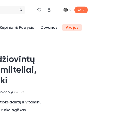
0
Norų sąrašas
Mano paskyra
Kepiniai & Pusryčiai
Dovanos
Akcijos
džiovintų
milteliai,
ki
inkl. VAT
80
/100g)
tioksidantų ir vitaminų
ir ekologiškas