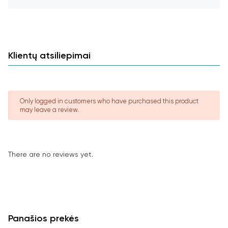
tuo stipresnis skonis.
Mėgaukitės gryna arbata arba
pagardinkite šlakeliu medaus.
Klientų atsiliepimai
Kilmės šalis: Kinija
Sudėtis:
Only logged in customers who have purchased this product
may leave a review.
žalioji arbata Chun Mee iš ekologinio ūkio.
Laikymo sąlygos:
There are no reviews yet.
vėsioje sausoje vietoje.
Panašios prekės