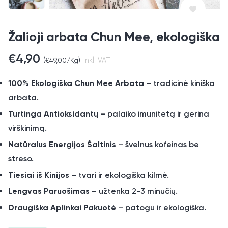
Žalioji arbata Chun Mee, ekologiška
€
4,90
(
€
49,00
/Kg)
inkl. VAT
100% Ekologiška Chun Mee Arbata
– tradicinė kiniška
arbata.
Turtinga Antioksidantų
– palaiko imunitetą ir gerina
virškinimą.
Natūralus Energijos Šaltinis
– švelnus kofeinas be
streso.
Tiesiai iš Kinijos
– tvari ir ekologiška kilmė.
Lengvas Paruošimas
– užtenka 2-3 minučių.
Draugiška Aplinkai Pakuotė
– patogu ir ekologiška.