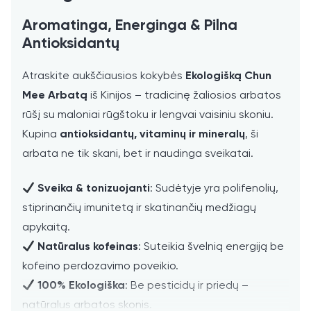
Aromatinga, Energinga & Pilna
Antioksidantų
Atraskite aukščiausios kokybės
Ekologišką Chun
Mee Arbatą
iš Kinijos – tradicinę žaliosios arbatos
rūšį su maloniai rūgštoku ir lengvai vaisiniu skoniu.
Kupina
antioksidantų, vitaminų ir mineralų
, ši
arbata ne tik skani, bet ir naudinga sveikatai.
Sveika & tonizuojanti
: Sudėtyje yra polifenolių,
stiprinančių imunitetą ir skatinančių medžiagų
apykaitą.
Natūralus kofeinas
: Suteikia švelnią energiją be
kofeino perdozavimo poveikio.
100% Ekologiška
: Be pesticidų ir priedų –
natūralus arbatos skonis.