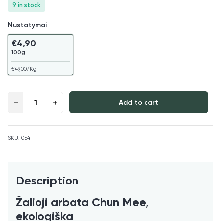
9 in stock
Nustatymai
€
4,90
100g
€
49,00
/Kg
Žalioji arbata Chun Mee, ekologiška quantity
Add to cart
SKU:
054
Description
Žalioji arbata Chun Mee,
ekologiška