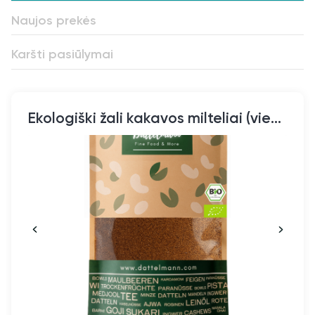
Naujos prekės
Karšti pasiūlymai
Ekologiški žali kakavos milteliai (vienos kilmės)