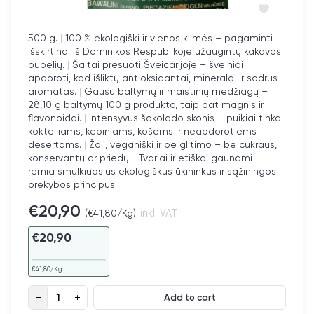
500 g.
|
100 % ekologiški ir vienos kilmės – pagaminti
išskirtinai iš Dominikos Respublikoje užaugintų kakavos
pupelių.
|
Šaltai presuoti Šveicarijoje – švelniai
apdoroti, kad išliktų antioksidantai, mineralai ir sodrus
aromatas.
|
Gausu baltymų ir maistinių medžiagų –
28,10 g baltymų 100 g produkto, taip pat magnis ir
flavonoidai.
|
Intensyvus šokolado skonis – puikiai tinka
kokteiliams, kepiniams, košėms ir neapdorotiems
desertams.
|
Žali, veganiški ir be glitimo – be cukraus,
konservantų ar priedų.
|
Tvariai ir etiškai gaunami –
remia smulkiuosius ekologiškus ūkininkus ir sąžiningos
prekybos principus.
€
20,90
(
€
41,80
/Kg)
inkl. VAT
€
20,90
€
41,80
/Kg
Ekologiški žali kakavos milteliai (vienos kilmės) quantity
Add to cart