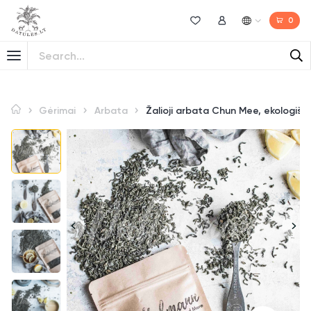
0
Norų sąrašas
Mano paskyra
Gėrimai
Arbata
Žalioji arbata Chun Mee, ekologišk