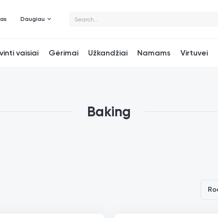
mas
Daugiau
vinti vaisiai
Gėrimai
Užkandžiai
Namams
Virtuvei
Baking
Ro