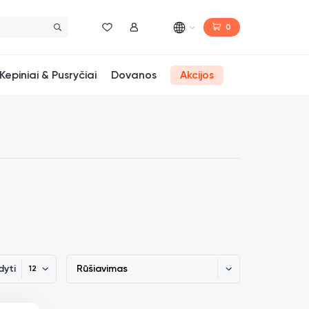
0
Norų sąrašas
Mano paskyra
Kepiniai & Pusryčiai
Dovanos
Akcijos
dyti