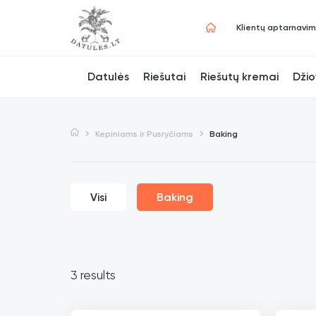
Klientų aptarnavi
Datulės
Riešutai
Riešutų kremai
Džio
Kepiniams ir Pusryčiams
Baking
Visi
Baking
3 results