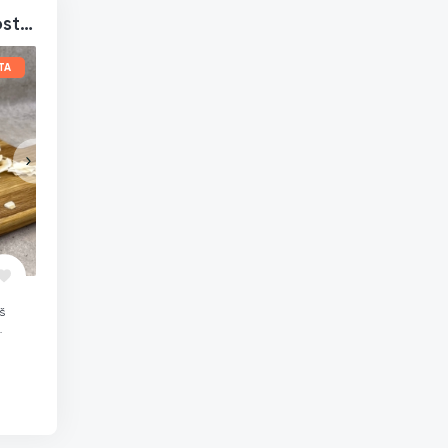
Skrudintos kokoso juostelės, ekologiškos
TA
š
nkos.
|
ėtų
ms be