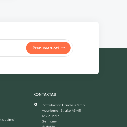
raus ar
ngų
ų
inama:
ningos
s Šri
augoti
Prenumeruoti
kumą.
|
S
KONTAKTAS
Dattelmann Handels GmbH
Haarlemer Straße 43-45
12359 Berlin
klausimai
Germany
Vokietija